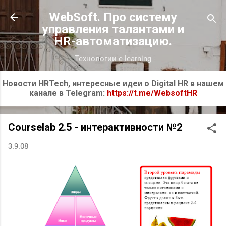
К основному контенту
WebSoft. Про систему
управления талантами и
HR-автоматизацию.
Технологии e-learning
Новости HRTech, интересные идеи о Digital HR в нашем
канале в Telegram:
https://t.me/WebsoftHR
Courselab 2.5 - интерактивности №2
3.9.08