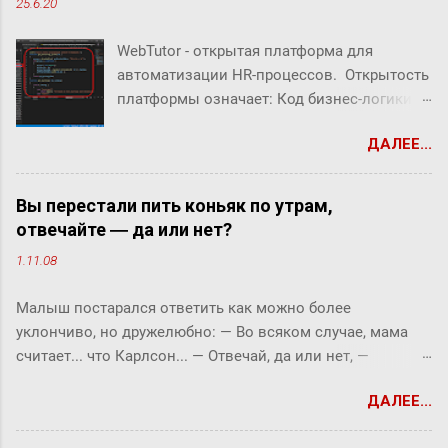
25.6.20
WebTutor - открытая платформа для
автоматизации HR-процессов. Открытость
платформы означает: Код бизнес-логики
системы открыт Можно создавать свой
ДАЛЕЕ...
собственный код Можно заменять/
дополнять/расширять бизнес-логику
системы В WebTutor можно создавать свои
Вы перестали пить коньяк по утрам,
инструменты автоматизации HR-
отвечайте ― да или нет?
процессов, оставаясь в рамках
1.11.08
«коробочного» продукта и не теряя
возможности обновлять версии и
Малыш постарался ответить как можно более
получать техническую поддержку вендора.
уклончиво, но дружелюбно: ― Во всяком случае, мама
В системе можно дорабатывать и
считает... что Карлсон... ― Отвечай, да или нет, ―
разрабатывать "с нуля": Шаблоны
прервала его фрекен Бок. ― Твоя мама сказала, что
(интерфейсы) HR-портала Библиотеки
ДАЛЕЕ...
Карлсон должен у нас обедать? ― Во всяком случае, она
скриптов Настройки маршрутов
хотела... ― снова попытался уйти от прямого ответа
согласований (Workflows)