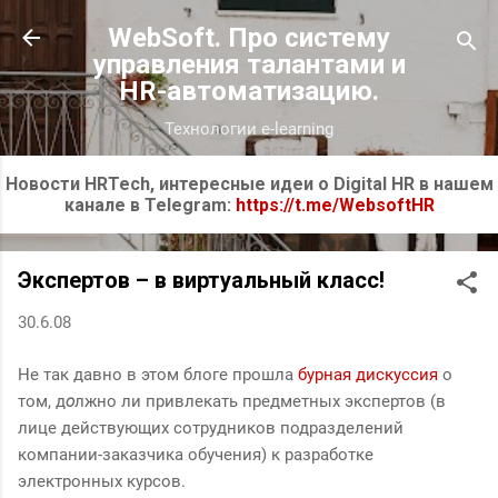
К основному контенту
WebSoft. Про систему
управления талантами и
HR-автоматизацию.
Технологии e-learning
Новости HRTech, интересные идеи о Digital HR в нашем
канале в Telegram:
https://t.me/WebsoftHR
Экспертов – в виртуальный класс!
30.6.08
Не так давно в этом блоге прошла
бурная дискуссия
о
том, д
о
лжно ли привлекать предметных экспертов (в
лице действующих сотрудников подразделений
компании-заказчика обучения) к разработке
электронных курсов.