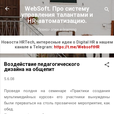
К основному контенту
WebSoft. Про систему
управления талантами и
HR-автоматизацию.
Технологии e-learning
Новости HRTech, интересные идеи о Digital HR в нашем
канале в Telegram:
https://t.me/WebsoftHR
Воздействие педагогического
дизайна на общепит
5.6.08
Проведя полдня на семинаре «Практики создания
мультимедийных курсов» его участники вынуждены
были прерваться на столь прозаичное мероприятие, как
обед.