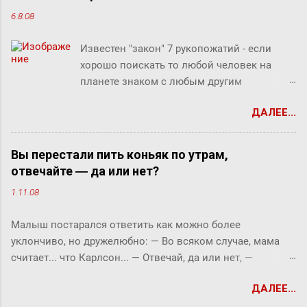
6.8.08
Известен "закон" 7 рукопожатий - если
хорошо поискать то любой человек на
планете знаком с любым другим
человеком через связи с 7 другими
ДАЛЕЕ...
людьми. Этот как бы закон, разумеется, не
доказан, но есть предположение что он
скорее верен для большинства людей.
Вы перестали пить коньяк по утрам,
Закон вполне отражает концепцию
отвечайте ― да или нет?
"маленького мира", который продолжает
1.11.08
"сжиматься" за счет технологий (интернет,
авиаперелеты и т.п.). Этот закон ребята из
Малыш постарался ответить как можно более
Microsofr Research решили проверить на
уклончиво, но дружелюбно: ― Во всяком случае, мама
пользователях Microsoft Messenger (180
считает... что Карлсон... ― Отвечай, да или нет, ―
миллионов) и базе из их 30 миллиардов
прервала его фрекен Бок. ― Твоя мама сказала, что
сообщений (начиная с 2006 года).
ДАЛЕЕ...
Карлсон должен у нас обедать? ― Во всяком случае, она
Знакомыми считали двух людей, хотя бы