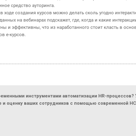
иное средство ауторинга.
т в ходе создания курсов можно делать сколь угодно интерак
анных на вебинарах подскажет, где, когда и какие интеракци
ны и эффективны, что из наработанного стоит класть в осно
в е-курсов.
ременными инструментами автоматизации HR-процессов? У
ие и оценку ваших сотрудников с помощью современной H