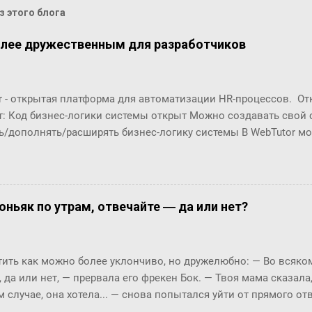
 этого блога
олее дружественным для разработчиков
r - открытая платформа для автоматизации HR-процессов. О
т: Код бизнес-логики системы открыт Можно создавать свой
ь/дополнять/расширять бизнес-логику системы В WebTutor м
енты автоматизации HR-процессов, оставаясь в рамках «коро
озможности обновлять версии и получать техническую поддер
орабатывать и разрабатывать "с нуля": Шаблоны (интерфейсы
в Настройки маршрутов согласований (Workflows) Автомати
оньяк по утрам, отвечайте ― да или нет?
ческие отчёты ... Чтобы эти доработки были возможны, в пл
енты разработки. С их помощью разработчики могут создава
ровать их в существующие процессы. Но, до последнего врем
ть как можно более уклончиво, но дружелюбно: ― Во всяком 
 особенно удобны разработчикам по двум основным причинам
, да или нет, ― прервала его фрекен Бок. ― Твоя мама сказала
(шаблоны, процедуры, ...) и их код нужно было в п...
м случае, она хотела... ― снова попытался уйти от прямого о
м окриком: ― Я сказала, отвечай ― да или нет! На простой в