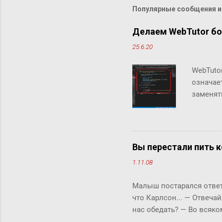
Популярные сообщения из
Делаем WebTutor б
25.6.20
WebTuto
означае
заменят
инструм
теряя в
можно д
скрипто
Вы перестали пить к
Аналити
1.11.08
инструм
интегри
Малыш постарался ответи
были не
что Карлсон... ― Отвечай
объекты 
нас обедать? ― Во всяко
Бок прервала его жестки