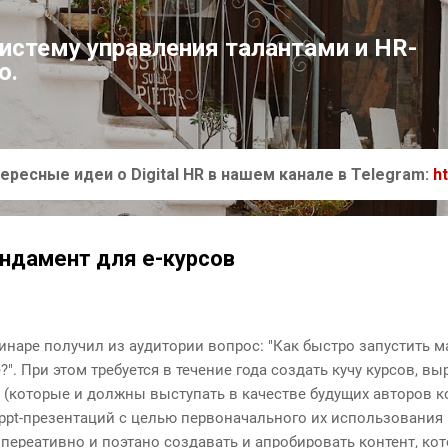
К основному контенту
систему управления талантами и HR-
ю.
ересные идеи о Digital HR в нашем канале в Telegram:
h
ндамент для е-курсов
инаре получил из аудитории вопрос: "Как быстро запустить 
". При этом требуется в течение года создать кучу курсов, вы
 (которые и должны выступать в качестве будущих авторов ко
 ppt-презентаций с целью первоначального их использования 
переативно и поэтано создавать и апробировать контент, ко