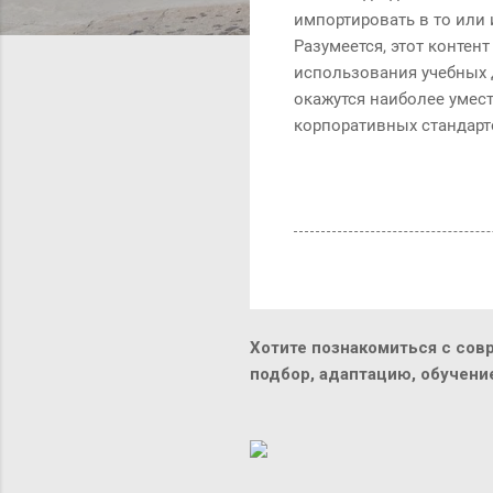
импортировать в то или 
Разумеется, этот контен
использования учебных д
окажутся наиболее умест
корпоративных стандарто
Хотите познакомиться с сов
подбор, адаптацию, обучен