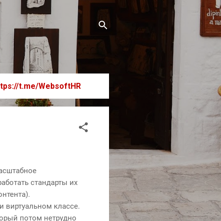
ttps://t.me/WebsoftHR
масштабное
работать стандарты их
нтента).
и виртуальном классе.
торый потом нетрудно