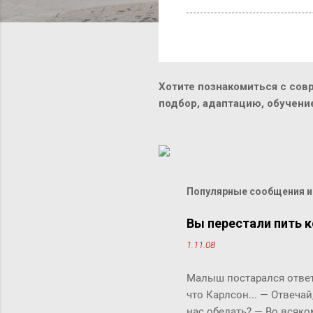
Хотите познакомиться с сов
подбор, адаптацию, обучен
Популярные сообщения из
Вы перестали пить к
1.11.08
Малыш постарался ответи
что Карлсон... ― Отвечай
нас обедать? ― Во всяко