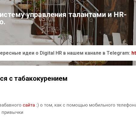
К основному контенту
систему управления талантами и HR-
ю.
ересные идеи о Digital HR в нашем канале в Telegram:
h
тся с табакокурением
 забавного
сайта
:) о том, как с помощью мобильного телефон
й привычки