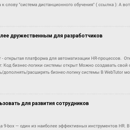
 к слову "система дистанционного обучения" ( ссылка ): А вот п
что это за загадочный всплекс интереса в конце 2006 года???
олее дружественным для разработчиков
r - открытая платформа для автоматизации HR-процессов. О
т: Код бизнес-логики системы открыт Можно создавать свой
ь/дополнять/расширять бизнес-логику системы В WebTutor м
енты автоматизации HR-процессов, оставаясь в рамках «коро
озможности обновлять версии и получать техническую поддер
орабатывать и разрабатывать "с нуля": Шаблоны (интерфейсы
в Настройки маршрутов согласований (Workflows) Автомати
ользовать для развития сотрудников
ческие отчёты ... Чтобы эти доработки были возможны, в пл
енты разработки. С их помощью разработчики могут создава
ровать их в существующие процессы. Но, до последнего врем
 9-box — один из наиболее эффективных инструментов HR. В
 особенно удобны разработчикам по двум основным причинам