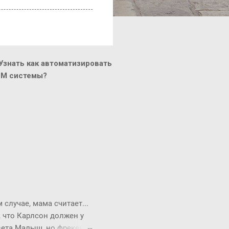
знать как автоматизировать
CM системы?
случае, мама считает...
, что Карлсон должен у
твета Малыш, но фрекен