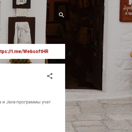
ttps://t.me/WebsoftHR
а и Java-программы учат