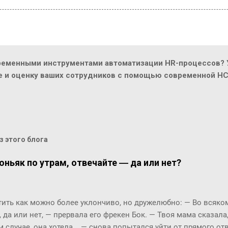
ременными инструментами автоматизации HR-процессов? У
ие и оценку ваших сотрудников с помощью современной H
 этого блога
оньяк по утрам, отвечайте ― да или нет?
ть как можно более уклончиво, но дружелюбно: ― Во всяком 
, да или нет, ― прервала его фрекен Бок. ― Твоя мама сказала
м случае, она хотела... ― снова попытался уйти от прямого о