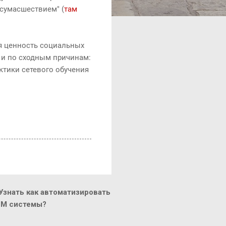
сумасшествием" (
там
ая ценность социальных
 и по сходным причинам:
актики сетевого обучения
знать как автоматизировать
CM системы?