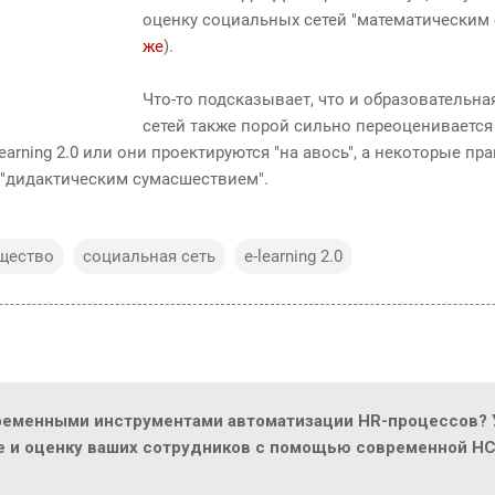
оценку социальных сетей "математическим 
же
).
Что-то подсказывает, что и образовательн
сетей также порой сильно переоценивается
arning 2.0 или они проектируются "на авось", а некоторые пр
 "дидактическим сумасшествием".
щество
социальная сеть
e-learning 2.0
ременными инструментами автоматизации HR-процессов? У
ие и оценку ваших сотрудников с помощью современной H