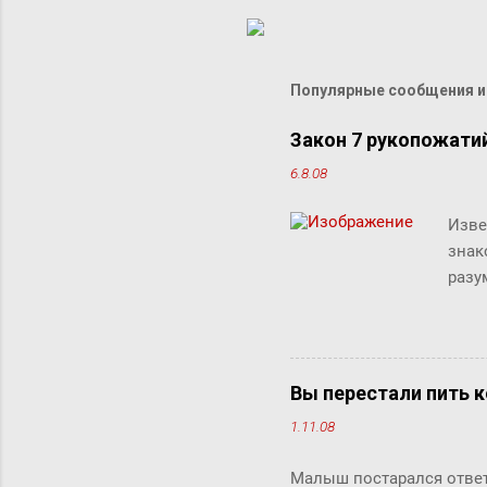
Популярные сообщения из
Закон 7 рукопожати
6.8.08
Изве
знак
разу
люде
"сжи
Micr
милл
Вы перестали пить к
счит
1.11.08
дист
рабо
Малыш постарался ответи
комм