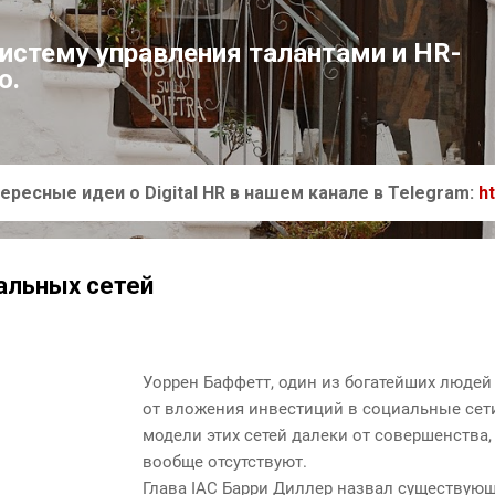
К основному контенту
систему управления талантами и HR-
ю.
ересные идеи о Digital HR в нашем канале в Telegram:
h
альных сетей
Уоррен Баффетт, один из богатейших людей
от вложения инвестиций в социальные сети
модели этих сетей далеки от совершенства, 
вообще отсутствуют.
Глава IAC Барри Диллер назвал существую