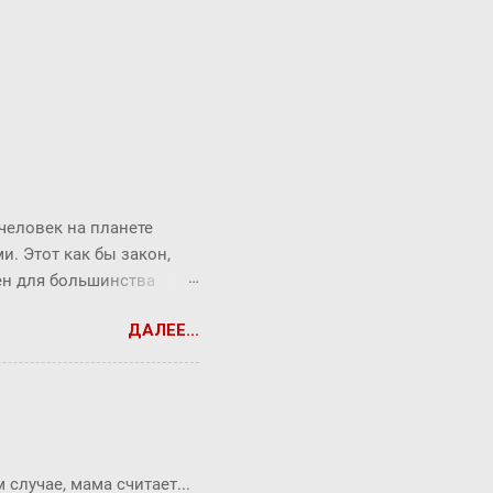
 человек на планете
. Этот как бы закон,
рен для большинства
торый продолжает
ДАЛЕЕ...
от закон ребята из
Messenger (180
06 года). Знакомыми
е. Окзалось, что средняя
 "рукопожатий". Закон
вления знаниями и
случае, мама считает...
а (знания) всего в 6