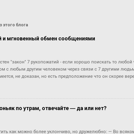
 этого блога
й и мгновенный обмен сообщениями
стен "закон" 7 рукопожатий - если хорошо поискать то любой
ом с любым другим человеком через связи с 7 другими людьми
меется, не доказан, но есть предположение что он скорее ве
й. Закон вполне отражает концепцию "маленького мира", ко
маться" за счет технологий (интернет, авиаперелеты и т.п.). Эт
osofr Research решили проверить на пользователях Microsoft 
ионов) и базе из их 30 миллиардов сообщений (начиная с 20
оньяк по утрам, отвечайте ― да или нет?
али двух людей, хотя бы раз обменявшихся сообщениями в чат
анция между двумя произвольными пользователями равна 6.6
тает!! Мир и правда маленький!! Тем важнее технологии упра
ть как можно более уклончиво, но дружелюбно: ― Во всяком 
уникации с экспертами, т.к. получается, что все богатства мир