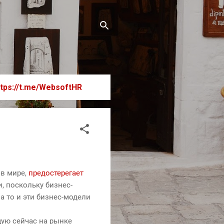
ttps://t.me/WebsoftHR
 в мире,
предостерегает
, поскольку бизнес-
а то и эти бизнес-модели
щую сейчас на рынке