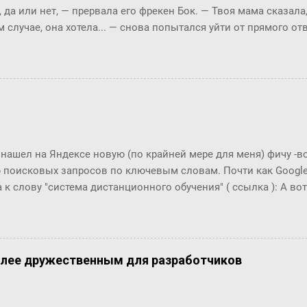
, да или нет, ― прервала его фрекен Бок. ― Твоя мама сказала
ах от нас, нужно только их как-то найти... Информаци...
м случае, она хотела... ― снова попытался уйти от прямого о
м окриком: ― Я сказала, отвечай ― да или нет! На простой в
 по-моему, это не трудно. ― Представь себе, трудно, ― вмешал
с, и ты сама в этом убедишься. Вот, слушай! Ты перестала пи
фрекен Бок перехватило дыхание, казалось, она вот-вот упаде
огла вымолвить ни слова. ― Ну вот вам, ― сказал Карлсон с 
ла пить коньяк по утрам? ― Да, да, конечно, ― убежденно за
ен Бок. Но тут она совсем озверела....
 нашел на Яндексе новую (по крайней мере для меня) фичу -
 поисковых запросов по ключевым словам. Почти как Google T
 к слову "система дистанционного обучения" ( ссылка ): А вот п
что это за загадочный всплекс интереса в конце 2006 года???
олее дружественным для разработчиков