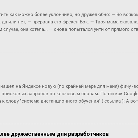
анция между двумя произвольными пользователями равна 6.6
тает!! Мир и правда маленький!! Тем важнее технологии упра
ть как можно более уклончиво, но дружелюбно: ― Во всяком 
уникации с экспертами, т.к. получается, что все богатства мир
, да или нет, ― прервала его фрекен Бок. ― Твоя мама сказала
ах от нас, нужно только их как-то найти... Информаци...
м случае, она хотела... ― снова попытался уйти от прямого о
м окриком: ― Я сказала, отвечай ― да или нет! На простой в
 по-моему, это не трудно. ― Представь себе, трудно, ― вмешал
с, и ты сама в этом убедишься. Вот, слушай! Ты перестала пи
фрекен Бок перехватило дыхание, казалось, она вот-вот упаде
огла вымолвить ни слова. ― Ну вот вам, ― сказал Карлсон с 
ла пить коньяк по утрам? ― Да, да, конечно, ― убежденно за
ен Бок. Но тут она совсем озверела....
 нашел на Яндексе новую (по крайней мере для меня) фичу -
 поисковых запросов по ключевым словам. Почти как Google T
 к слову "система дистанционного обучения" ( ссылка ): А вот п
что это за загадочный всплекс интереса в конце 2006 года???
олее дружественным для разработчиков