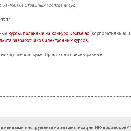
с Землей на Страшный Господень суд.
ится?
нные
курсы, поданные на конкурс Courselab
(корпоративные) и
ммита разработчиков электронных курсов
.
з них лучше или хуже. Просто они совсем разные.
ременными инструментами автоматизации HR-процессов? У