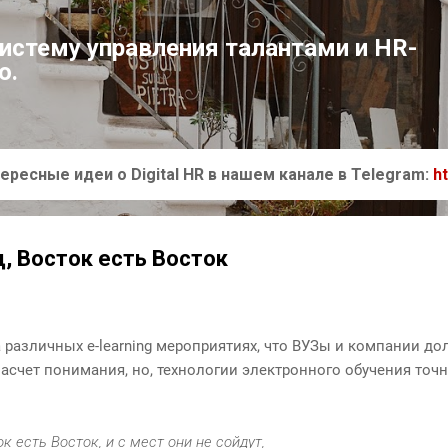
К основному контенту
систему управления талантами и HR-
ю.
ересные идеи о Digital HR в нашем канале в Telegram:
h
д, Восток есть Восток
 различных e-learning мероприятиях, что ВУЗы и компании до
насчет понимания, но, технологии электронного обучения точ
ок есть Восток, и с мест они не сойдут,