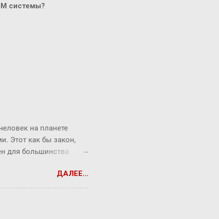
CM системы?
 человек на планете
. Этот как бы закон,
рен для большинства
торый продолжает
ДАЛЕЕ...
от закон ребята из
Messenger (180
06 года). Знакомыми
е. Окзалось, что средняя