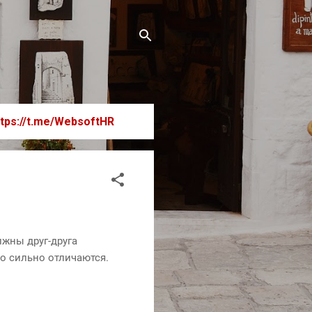
ttps://t.me/WebsoftHR
лжны друг-друга
но сильно отличаются.