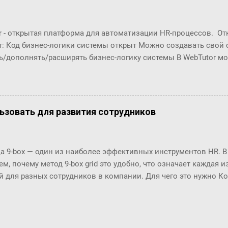
r - открытая платформа для автоматизации HR-процессов. О
т: Код бизнес-логики системы открыт Можно создавать свой
ь/дополнять/расширять бизнес-логику системы В WebTutor м
енты автоматизации HR-процессов, оставаясь в рамках «коро
озможности обновлять версии и получать техническую поддер
орабатывать и разрабатывать "с нуля": Шаблоны (интерфейсы
в Настройки маршрутов согласований (Workflows) Автомати
ользовать для развития сотрудников
ческие отчёты ... Чтобы эти доработки были возможны, в пл
енты разработки. С их помощью разработчики могут создава
ровать их в существующие процессы. Но, до последнего врем
 9-box — один из наиболее эффективных инструментов HR. В
 особенно удобны разработчикам по двум основным причинам
м, почему метод 9-box grid это удобно, что означает каждая и
(шаблоны, процедуры, ...) и их код нужно было в п...
й для разных сотрудников в компании. Для чего это нужно К
 в 1970-х годах разработала метод 9-box grid или матрицу 9-bo
и General Electrics приоритизировать инвестиции. На данный
используется в HR во всем мире: он позволяет распределить
ти группам и планировать системные решения относительно 