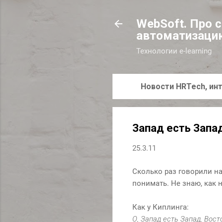
WebSoft. Про 
автоматизаци
Технологии e-learning
Новости HRTech, инт
Запад есть Запа
25.3.11
Сколько раз говорили на
понимать. Не знаю, как 
Как у Киплинга:
О, Запад есть Запад, Вост