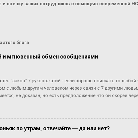
ие и оценку ваших сотрудников с помощью современной H
 этого блога
й и мгновенный обмен сообщениями
стен "закон" 7 рукопожатий - если хорошо поискать то любой
ом с любым другим человеком через связи с 7 другими людьми
меется, не доказан, но есть предположение что он скорее ве
й. Закон вполне отражает концепцию "маленького мира", ко
маться" за счет технологий (интернет, авиаперелеты и т.п.). Эт
osofr Research решили проверить на пользователях Microsoft 
ионов) и базе из их 30 миллиардов сообщений (начиная с 20
оньяк по утрам, отвечайте ― да или нет?
али двух людей, хотя бы раз обменявшихся сообщениями в чат