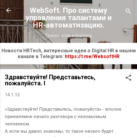
К основному контенту
WebSoft. Про систему
управления талантами и
HR-автоматизацию.
Технологии e-learning
Новости HRTech, интересные идеи о Digital HR в нашем
канале в Telegram:
https://t.me/WebsoftHR
Здравствуйте! Представьтесь,
пожалуйста. I
14.1.13
«Здравствуйте! Представьтесь, пожалуйста» - вполне
приемлемое начало разговора с незнакомым
человеком.
А если вы давно знакомы, то такое начало будет