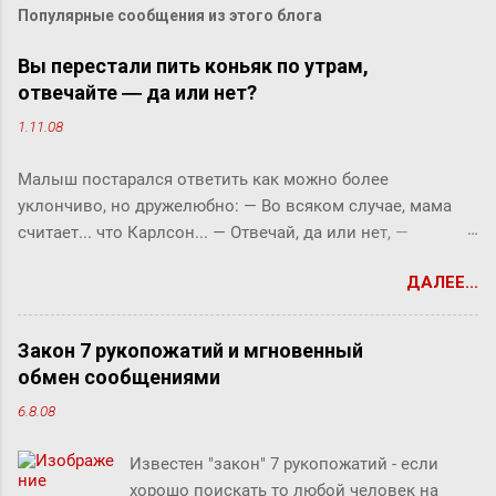
Популярные сообщения из этого блога
Вы перестали пить коньяк по утрам,
отвечайте ― да или нет?
1.11.08
Малыш постарался ответить как можно более
уклончиво, но дружелюбно: ― Во всяком случае, мама
считает... что Карлсон... ― Отвечай, да или нет, ―
прервала его фрекен Бок. ― Твоя мама сказала, что
ДАЛЕЕ...
Карлсон должен у нас обедать? ― Во всяком случае, она
хотела... ― снова попытался уйти от прямого ответа
Малыш, но фрекен Бок прервала его жестким окриком: ―
Закон 7 рукопожатий и мгновенный
Я сказала, отвечай ― да или нет! На простой вопрос
обмен сообщениями
всегда можно ответить «да» или «нет», по-моему, это не
6.8.08
трудно. ― Представь себе, трудно, ― вмешался Карлсон.
― Я сейчас задам тебе простой вопрос, и ты сама в этом
Известен "закон" 7 рукопожатий - если
убедишься. Вот, слушай! Ты перестала пить коньяк по
хорошо поискать то любой человек на