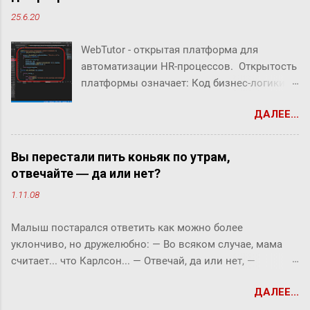
25.6.20
WebTutor - открытая платформа для
автоматизации HR-процессов. Открытость
платформы означает: Код бизнес-логики
системы открыт Можно создавать свой
ДАЛЕЕ...
собственный код Можно заменять/
дополнять/расширять бизнес-логику
системы В WebTutor можно создавать свои
Вы перестали пить коньяк по утрам,
инструменты автоматизации HR-
отвечайте ― да или нет?
процессов, оставаясь в рамках
1.11.08
«коробочного» продукта и не теряя
возможности обновлять версии и
Малыш постарался ответить как можно более
получать техническую поддержку вендора.
уклончиво, но дружелюбно: ― Во всяком случае, мама
В системе можно дорабатывать и
считает... что Карлсон... ― Отвечай, да или нет, ―
разрабатывать "с нуля": Шаблоны
прервала его фрекен Бок. ― Твоя мама сказала, что
(интерфейсы) HR-портала Библиотеки
ДАЛЕЕ...
Карлсон должен у нас обедать? ― Во всяком случае, она
скриптов Настройки маршрутов