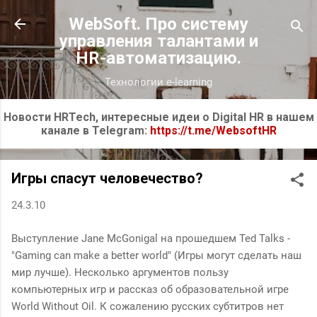
К основному контенту
WebSoft. Про систему
управления талантами и
HR-автоматизацию.
Технологии e-learning
Новости HRTech, интересные идеи о Digital HR в нашем
канале в Telegram:
https://t.me/WebsoftHR
Игры спасут человечество?
24.3.10
Выступление Jane McGonigal на прошедшем Ted Talks -
"Gaming can make a better world" (Игры могут сделать наш
мир лучше). Несколько аргументов пользу
компьютерных игр и рассказ об образовательной игре
World Without Oil. К сожалению русских субтитров нет