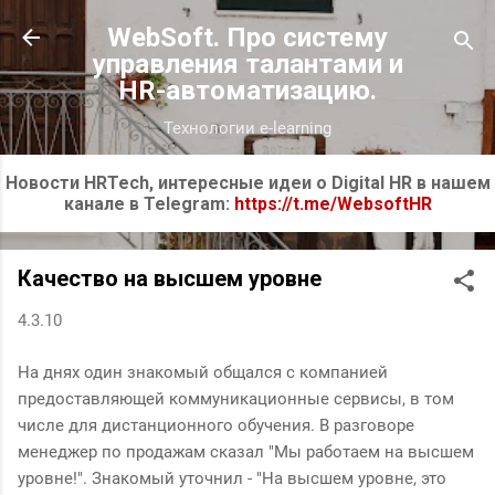
К основному контенту
WebSoft. Про систему
управления талантами и
HR-автоматизацию.
Технологии e-learning
Новости HRTech, интересные идеи о Digital HR в нашем
канале в Telegram:
https://t.me/WebsoftHR
Качество на высшем уровне
4.3.10
На днях один знакомый общался с компанией
предоставляющей коммуникационные сервисы, в том
числе для дистанционного обучения. В разговоре
менеджер по продажам сказал "Мы работаем на высшем
уровне!". Знакомый уточнил - "На высшем уровне, это