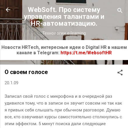
К основному контенту
WebSoft. Про систему
управления талантами и
HR-автоматизацию.
Технологии e-learning
Новости HRTech, интересные идеи о Digital HR в нашем
канале в Telegram:
https://t.me/WebsoftHR
О своем голосе
20.1.09
Записал свой голос с микрофона и в очередной раз
удивился тому, что в записи он звучит совсем не так как
я привык себя слышать при обычном разговоре. Думаю
все, кто озвучивал курсы самостоятельно столкнулись с
этим эффектом. 5 минут поиска дали следующие