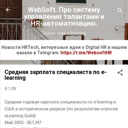
К основному контенту
WebSoft. Про систему
управления талантами и
HR-автоматизацию.
Технологии e-learning
Новости HRTech, интересные идеи о Digital HR в нашем
канале в Telegram:
https://t.me/WebsoftHR
Средняя зарплата специалиста по e-
learning
8.1.09
Средняя годовая зарплата специалиста по e-learning в
США в историческом разрезе (по результатам опросов
eLearning Guild):
Май 2005 - $67,347