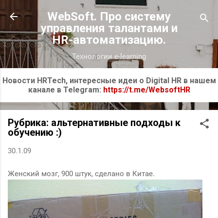
К основному контенту
WebSoft. Про систему
управления талантами и
HR-автоматизацию.
Технологии e-learning
Новости HRTech, интересные идеи о Digital HR в нашем
канале в Telegram:
https://t.me/WebsoftHR
Рубрика: альтернативные подходы к
обучению :)
30.1.09
Женский мозг, 900 штук, сделано в Китае.