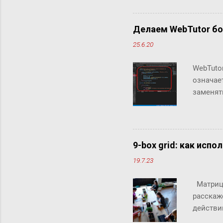
Делаем WebTutor б
25.6.20
WebTuto
означае
заменят
инструм
теряя в
можно д
скрипто
9-box grid: как исп
Аналити
19.7.23
инструм
интегри
Матрица
были не
расскаже
объекты 
действи
McKinsey