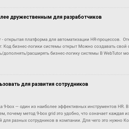
олее дружественным для разработчиков
r - открытая платформа для автоматизации HR-процессов. О
т: Код бизнес-логики системы открыт Можно создавать свой
ь/дополнять/расширять бизнес-логику системы В WebTutor м
енты автоматизации HR-процессов, оставаясь в рамках «коро
озможности обновлять версии и получать техническую поддер
орабатывать и разрабатывать "с нуля": Шаблоны (интерфейсы
в Настройки маршрутов согласований (Workflows) Автомати
ользовать для развития сотрудников
ческие отчёты ... Чтобы эти доработки были возможны, в пл
енты разработки. С их помощью разработчики могут создава
ровать их в существующие процессы. Но, до последнего врем
 9-box — один из наиболее эффективных инструментов HR. В
 особенно удобны разработчикам по двум основным причинам
м, почему метод 9-box grid это удобно, что означает каждая и
(шаблоны, процедуры, ...) и их код нужно было в п...
й для разных сотрудников в компании. Для чего это нужно К
 в 1970-х годах разработала метод 9-box grid или матрицу 9-bo