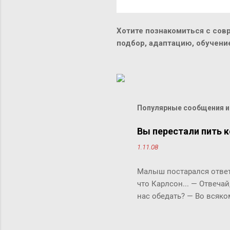
Хотите познакомиться с сов
подбор, адаптацию, обучен
Популярные сообщения из
Вы перестали пить к
1.11.08
Малыш постарался ответи
что Карлсон... ― Отвечай
нас обедать? ― Во всяко
Бок прервала его жестки
ответить «да» или «нет»,