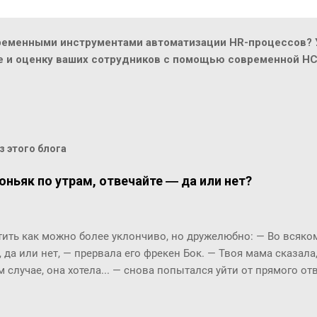
ременными инструментами автоматизации HR-процессов? У
ие и оценку ваших сотрудников с помощью современной H
 этого блога
оньяк по утрам, отвечайте ― да или нет?
ть как можно более уклончиво, но дружелюбно: ― Во всяком 
, да или нет, ― прервала его фрекен Бок. ― Твоя мама сказала
м случае, она хотела... ― снова попытался уйти от прямого о
м окриком: ― Я сказала, отвечай ― да или нет! На простой в
 по-моему, это не трудно. ― Представь себе, трудно, ― вмешал