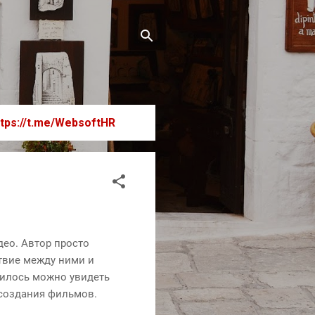
ttps://t.me/WebsoftHR
део. Автор просто
ствие между ними и
чилось можно увидеть
 создания фильмов.