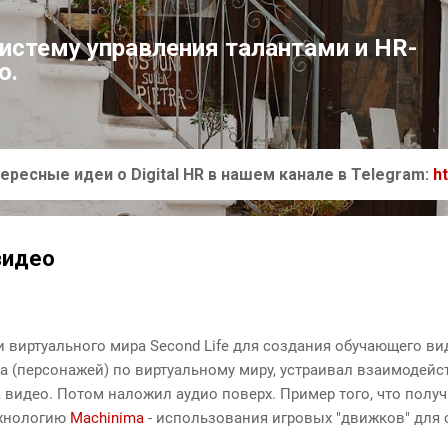
К основному контенту
систему управления талантами и HR-
ю.
ересные идеи о Digital HR в нашем канале в Telegram:
h
видео
 виртуального мира Second Life для создания обучающего ви
а (персонажей) по виртуальному миру, устраивал взаимодей
 видео. Потом наложил аудио поверх. Пример того, что полу
ехнологию
Machinima
- использования игровых "движков" для