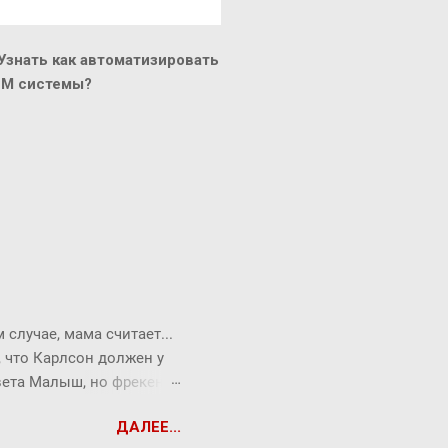
знать как автоматизировать
CM системы?
случае, мама считает...
, что Карлсон должен у
твета Малыш, но фрекен
опрос всегда можно
ДАЛЕЕ...
ся Карлсон. ― Я сейчас