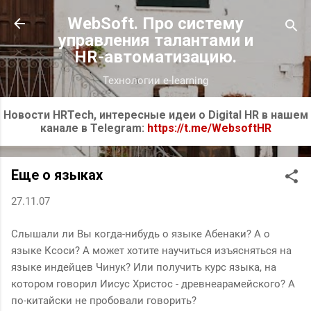
К основному контенту
WebSoft. Про систему
управления талантами и
HR-автоматизацию.
Технологии e-learning
Новости HRTech, интересные идеи о Digital HR в нашем
канале в Telegram:
https://t.me/WebsoftHR
Еще о языках
27.11.07
Слышали ли Вы когда-нибудь о языке Абенаки? А о
языке Ксоси? А может хотите научиться изъясняться на
языке индейцев Чинук? Или получить курс языка, на
котором говорил Иисус Христос - древнеарамейского? А
по-китайски не пробовали говорить?