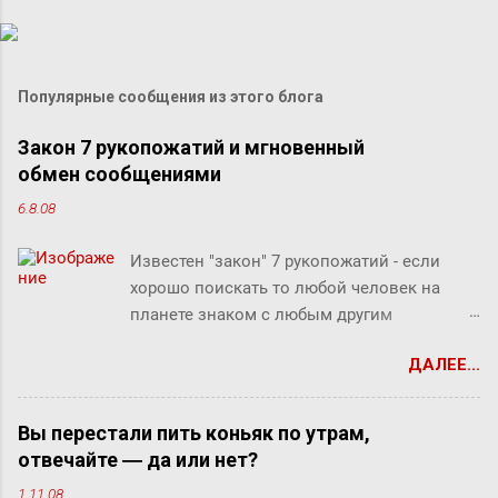
Популярные сообщения из этого блога
Закон 7 рукопожатий и мгновенный
обмен сообщениями
6.8.08
Известен "закон" 7 рукопожатий - если
хорошо поискать то любой человек на
планете знаком с любым другим
человеком через связи с 7 другими
ДАЛЕЕ...
людьми. Этот как бы закон, разумеется, не
доказан, но есть предположение что он
скорее верен для большинства людей.
Вы перестали пить коньяк по утрам,
Закон вполне отражает концепцию
отвечайте ― да или нет?
"маленького мира", который продолжает
1.11.08