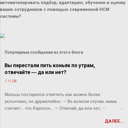
автоматизировать подбор, адаптацию, обучение и оценку
ваших сотрудников с помощью современной HCM
системы?
Популярные сообщения из этого блога
Вы перестали пить коньяк по утрам,
отвечайте ― да или нет?
1.11.08
Малыш постарался ответить как можно более
уклончиво, но дружелюбно: ― Во всяком случае, мама
считает... что Карлсон... ― Отвечай, да или нет, ―
прервала его фрекен Бок. ― Твоя мама сказала, что
ДАЛЕЕ...
Карлсон должен у нас обедать? ― Во всяком случае, она