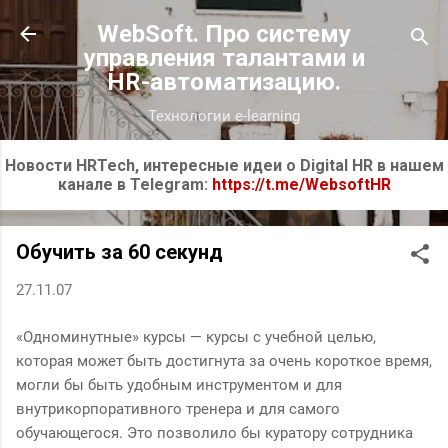
К основному контенту
WebSoft. Про систему
управления талантами и
HR-автоматизацию.
Технологии e-learning
Новости HRTech, интересные идеи о Digital HR в нашем
канале в Telegram:
https://t.me/WebsoftHR
Обучить за 60 секунд
27.11.07
«Одноминутные» курсы — курсы с учебной целью,
которая может быть достигнута за очень короткое время,
могли бы быть удобным инструментом и для
внутрикорпоративного тренера и для самого
обучающегося. Это позволило бы куратору сотрудника