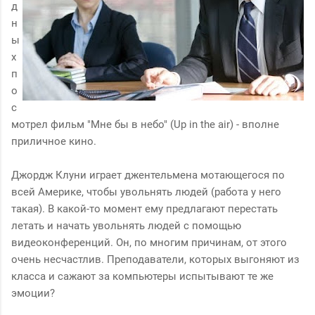
д
н
ы
х
п
о
с
мотрел фильм "Мне бы в небо" (Up in the air) - вполне
приличное кино.
Джордж Клуни играет джентельмена мотающегося по
всей Америке, чтобы увольнять людей (работа у него
такая). В какой-то момент ему предлагают перестать
летать и начать увольнять людей с помощью
видеоконференций. Он, по многим причинам, от этого
очень несчастлив. Преподаватели, которых выгоняют из
класса и сажают за компьютеры испытывают те же
эмоции?