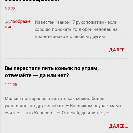
6.8.08
Известен "закон" 7 рукопожатий - если
хорошо поискать то любой человек на
планете знаком с любым другим
человеком через связи с 7 другими
ДАЛЕЕ...
людьми. Этот как бы закон, разумеется, не
доказан, но есть предположение что он
скорее верен для большинства людей.
Вы перестали пить коньяк по утрам,
Закон вполне отражает концепцию
отвечайте ― да или нет?
"маленького мира", который продолжает
1.11.08
"сжиматься" за счет технологий (интернет,
авиаперелеты и т.п.). Этот закон ребята из
Малыш постарался ответить как можно более
Microsofr Research решили проверить на
уклончиво, но дружелюбно: ― Во всяком случае, мама
пользователях Microsoft Messenger (180
считает... что Карлсон... ― Отвечай, да или нет, ―
миллионов) и базе из их 30 миллиардов
прервала его фрекен Бок. ― Твоя мама сказала, что
сообщений (начиная с 2006 года).
ДАЛЕЕ...
Карлсон должен у нас обедать? ― Во всяком случае, она
Знакомыми считали двух людей, хотя бы