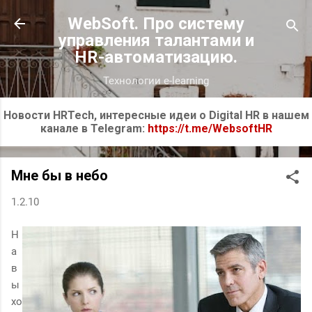
К основному контенту
WebSoft. Про систему
управления талантами и
HR-автоматизацию.
Технологии e-learning
Новости HRTech, интересные идеи о Digital HR в нашем
канале в Telegram:
https://t.me/WebsoftHR
Мне бы в небо
1.2.10
Н
а
в
ы
хо