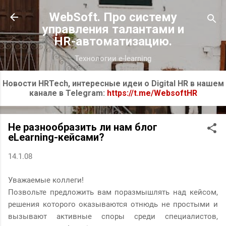
К основному контенту
WebSoft. Про систему
управления талантами и
HR-автоматизацию.
Технологии e-learning
Новости HRTech, интересные идеи о Digital HR в нашем
канале в Telegram:
https://t.me/WebsoftHR
Не разнообразить ли нам блог
eLearning-кейсами?
14.1.08
Уважаемые коллеги!
Позвольте предложить вам поразмышлять над кейсом,
решения которого оказываются отнюдь не простыми и
вызывают активные споры среди специалистов,