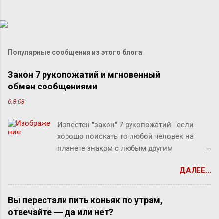
Популярные сообщения из этого блога
Закон 7 рукопожатий и мгновенный
обмен сообщениями
6.8.08
Известен "закон" 7 рукопожатий - если
хорошо поискать то любой человек на
планете знаком с любым другим
человеком через связи с 7 другими
ДАЛЕЕ...
людьми. Этот как бы закон, разумеется, не
доказан, но есть предположение что он
скорее верен для большинства людей.
Вы перестали пить коньяк по утрам,
Закон вполне отражает концепцию
отвечайте ― да или нет?
"маленького мира", который продолжает