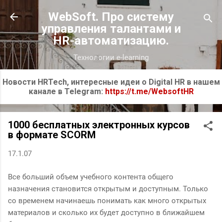
К основному контенту
WebSoft. Про систему
управления талантами и
HR-автоматизацию.
Технологии e-learning
Новости HRTech, интересные идеи о Digital HR в нашем
канале в Telegram:
https://t.me/WebsoftHR
1000 бесплатных электронных курсов
в формате SCORM
17.1.07
Все больший объем учебного контента общего
назначения становится открытым и доступным. Только
со временем начинаешь понимать как много открытых
материалов и сколько их будет доступно в ближайшем