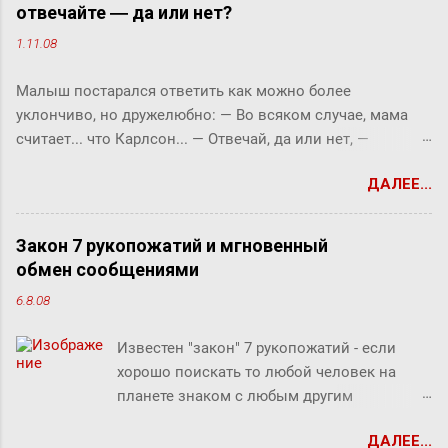
отвечайте ― да или нет?
1.11.08
Малыш постарался ответить как можно более
уклончиво, но дружелюбно: ― Во всяком случае, мама
считает... что Карлсон... ― Отвечай, да или нет, ―
прервала его фрекен Бок. ― Твоя мама сказала, что
ДАЛЕЕ...
Карлсон должен у нас обедать? ― Во всяком случае, она
хотела... ― снова попытался уйти от прямого ответа
Малыш, но фрекен Бок прервала его жестким окриком: ―
Закон 7 рукопожатий и мгновенный
Я сказала, отвечай ― да или нет! На простой вопрос
обмен сообщениями
всегда можно ответить «да» или «нет», по-моему, это не
6.8.08
трудно. ― Представь себе, трудно, ― вмешался Карлсон.
― Я сейчас задам тебе простой вопрос, и ты сама в этом
Известен "закон" 7 рукопожатий - если
убедишься. Вот, слушай! Ты перестала пить коньяк по
хорошо поискать то любой человек на
утрам, отвечай ― да или нет? У фрекен Бок перехватило
планете знаком с любым другим
дыхание, казалось, она вот-вот упадет без чувств. Она
человеком через связи с 7 другими
хотела что-то сказать, но не могла вымолвить ни слова.
ДАЛЕЕ...
людьми. Этот как бы закон, разумеется, не