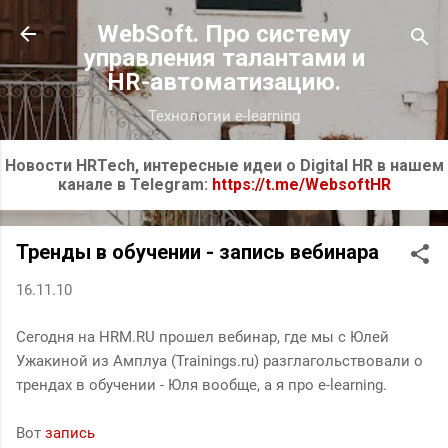
К основному контенту
WebSoft. Про систему
управления талантами и
HR-автоматизацию.
Технологии e-learning
Новости HRTech, интересные идеи о Digital HR в нашем
канале в Telegram:
https://t.me/WebsoftHR
Тренды в обучении - запись вебинара
16.11.10
Сегодня на HRM.RU прошел вебинар, где мы с Юлей
Ужакиной из Амплуа (Trainings.ru) разглагольствовали о
трендах в обучении - Юля вообще, а я про e-learning.
Вот
запись