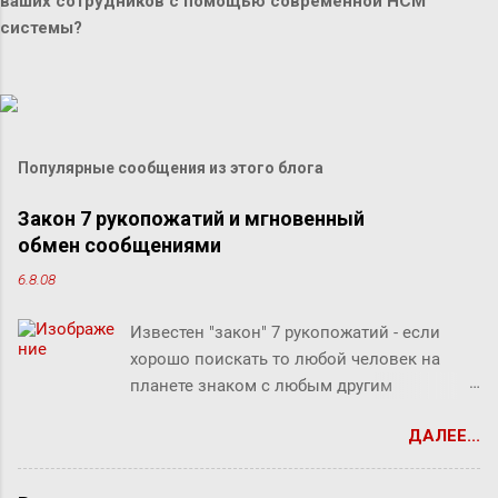
ваших сотрудников с помощью современной HCM
системы?
Популярные сообщения из этого блога
Закон 7 рукопожатий и мгновенный
обмен сообщениями
6.8.08
Известен "закон" 7 рукопожатий - если
хорошо поискать то любой человек на
планете знаком с любым другим
человеком через связи с 7 другими
ДАЛЕЕ...
людьми. Этот как бы закон, разумеется, не
доказан, но есть предположение что он
скорее верен для большинства людей.