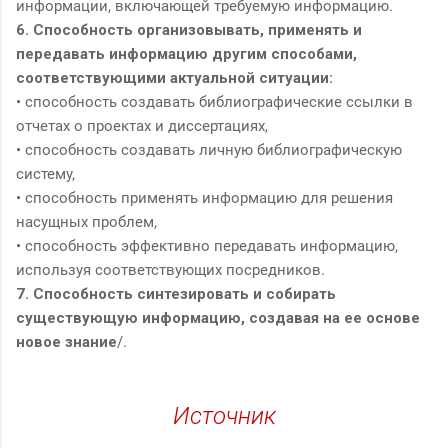
информации, включающей требуемую информацию.
6. Способность организовывать, применять и
передавать информацию другим способами,
соответствующими актуальной ситуации:
• способность создавать библиографические ссылки в
отчетах о проектах и диссертациях,
• способность создавать личную библиографическую
систему,
• способность применять информацию для решения
насущных проблем,
• способность эффективно передавать информацию,
используя соответствующих посредников.
7. Способность синтезировать и собирать
существующую информацию, создавая на ее основе
новое знание
/.
Источник