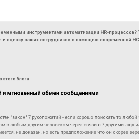
ременными инструментами автоматизации HR-процессов? У
ие и оценку ваших сотрудников с помощью современной H
 этого блога
й и мгновенный обмен сообщениями
стен "закон" 7 рукопожатий - если хорошо поискать то любой
ом с любым другим человеком через связи с 7 другими людьми
меется, не доказан, но есть предположение что он скорее ве