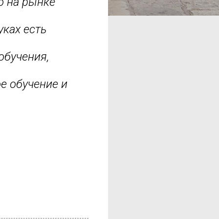
о на рынке
уках есть
обучения,
е обучение и