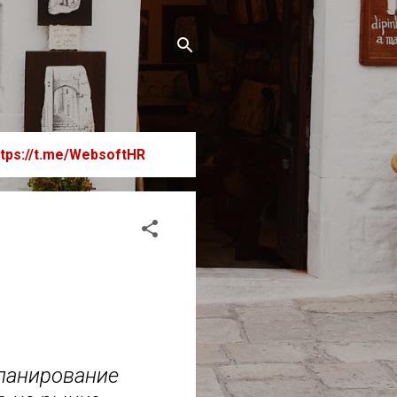
ttps://t.me/WebsoftHR
планирование