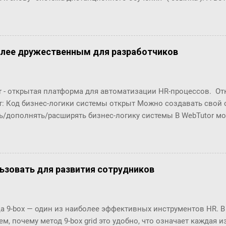
что это за загадочный всплекс интереса в конце 2006 года???
олее дружественным для разработчиков
r - открытая платформа для автоматизации HR-процессов. О
т: Код бизнес-логики системы открыт Можно создавать свой
ь/дополнять/расширять бизнес-логику системы В WebTutor м
енты автоматизации HR-процессов, оставаясь в рамках «коро
озможности обновлять версии и получать техническую поддер
орабатывать и разрабатывать "с нуля": Шаблоны (интерфейсы
в Настройки маршрутов согласований (Workflows) Автомати
ользовать для развития сотрудников
ческие отчёты ... Чтобы эти доработки были возможны, в пл
енты разработки. С их помощью разработчики могут создава
ровать их в существующие процессы. Но, до последнего врем
 9-box — один из наиболее эффективных инструментов HR. В
 особенно удобны разработчикам по двум основным причинам
м, почему метод 9-box grid это удобно, что означает каждая и
(шаблоны, процедуры, ...) и их код нужно было в п...