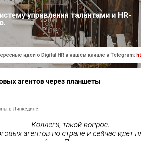
К основному контенту
систему управления талантами и HR-
ю.
ересные идеи о Digital HR в нашем канале в Telegram:
h
овых агентов через планшеты
ппы в Линкедине
Коллеги, такой вопрос.
говых агентов по стране и сейчас идет 