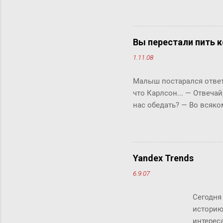
люде
"сжи
Micr
милл
Вы перестали пить к
счит
1.11.08
дист
рабо
Малыш постарался ответи
комм
что Карлсон... ― Отвечай
клик
нас обедать? ― Во всяко
Бок прервала его жестки
ответить «да» или «нет»,
задам тебе простой вопро
отвечай ― да или нет? У 
Yandex Trends
что-то сказать, но не м
6.9.07
свой вопрос: ты переста
так хотелось помочь фрек
Сегодня
историю
интереса