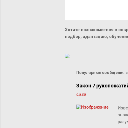
Хотите познакомиться с сов
подбор, адаптацию, обучен
Популярные сообщения из
Закон 7 рукопожати
6.8.08
Изве
знак
разу