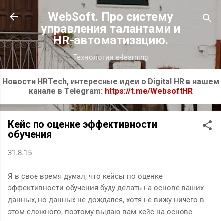
К основному контенту
WebSoft. Про систему
управления талантами и
HR-автоматизацию.
Технологии e-learning
Новости HRTech, интересные идеи о Digital HR в нашем
канале в Telegram:
https://t.me/WebsoftHR
Кейс по оценке эффективности
обучения
31.8.15
Я в свое время думал, что кейсы по оценке
эффективности обучения буду делать на основе ваших
данных, но данных не дождался, хотя не вижу ничего в
этом сложного, поэтому выдаю вам кейс на основе