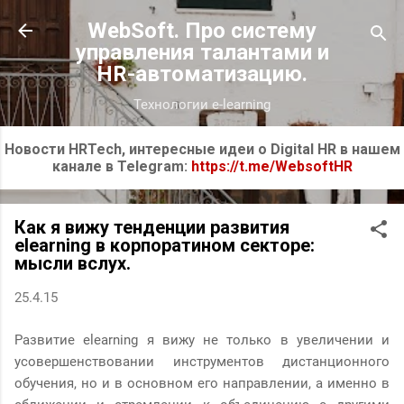
К основному контенту
WebSoft. Про систему
управления талантами и
HR-автоматизацию.
Технологии e-learning
Новости HRTech, интересные идеи о Digital HR в нашем
канале в Telegram:
https://t.me/WebsoftHR
Как я вижу тенденции развития
elearning в корпоратином секторе:
мысли вслух.
25.4.15
Развитие elearning я вижу не только в увеличении и
усовершенствовании инструментов дистанционного
обучения, но и в основном его направлении, а именно в