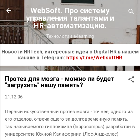
К основному контенту
WebSoft. Про систему
управления талантами и
HR-автоматизацию.
Технологии e-learning
Новости HRTech, интересные идеи о Digital HR в нашем
канале в Telegram:
https://t.me/WebsoftHR
Протез для мозга - можно ли будет
"загрузить" нашу память?
21.12.06
Первый искусственный протез мозга - точнее, одного из
его отделов, отвечающего за долговременную память,
так называемого гиппокампа (hippocampus) разработан в
университете Южной Калифорнии (Лос-Анджелес)