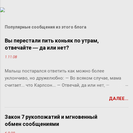
Популярные сообщения из этого блога
Вы перестали пить коньяк по утрам,
отвечайте ― да или нет?
1.11.08
Малыш постарался ответить как можно более
уклончиво, но дружелюбно: ― Во всяком случае, мама
считает... что Карлсон... ― Отвечай, да или нет, ―
прервала его фрекен Бок. ― Твоя мама сказала, что
ДАЛЕЕ...
Карлсон должен у нас обедать? ― Во всяком случае, она
хотела... ― снова попытался уйти от прямого ответа
Малыш, но фрекен Бок прервала его жестким окриком: ―
Закон 7 рукопожатий и мгновенный
Я сказала, отвечай ― да или нет! На простой вопрос
обмен сообщениями
всегда можно ответить «да» или «нет», по-моему, это не