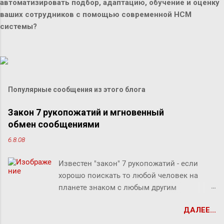
автоматизировать подбор, адаптацию, обучение и оценку
ваших сотрудников с помощью современной HCM
системы?
Популярные сообщения из этого блога
Закон 7 рукопожатий и мгновенный
обмен сообщениями
6.8.08
Известен "закон" 7 рукопожатий - если
хорошо поискать то любой человек на
планете знаком с любым другим
человеком через связи с 7 другими
ДАЛЕЕ...
людьми. Этот как бы закон, разумеется, не
доказан, но есть предположение что он