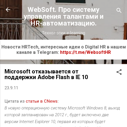
К основному контенту
WebSoft. Про систему
управления талантами и
HR-автоматизацию.
Технологии e-learning
Новости HRTech, интересные идеи о Digital HR в нашем
канале в Telegram:
https://t.me/WebsoftHR
Microsoft отказывается от
поддержки Adobe Flash в IE 10
23.9.11
Цитата из
статьи в CNews
:
В новую операционную систему Microsoft Windows 8, выход
которой запланирован на 2012 г., будет включено две
версии Internet Explorer 10, первая из которых будет