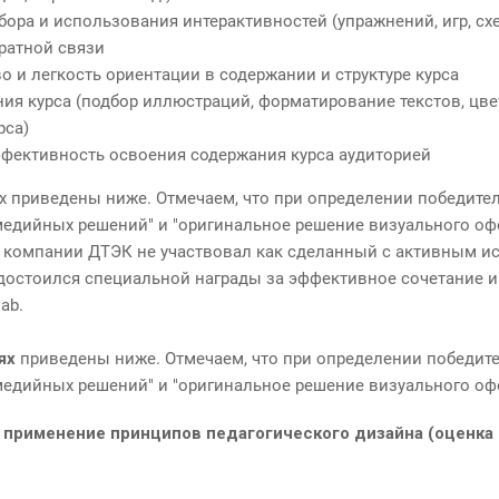
ора и использования интерактивностей (упражнений, игр, схе
ратной связи
о и легкость ориентации в содержании и структуре курса
ия курса (подбор иллюстраций, форматирование текстов, цве
рса)
фективность освоения содержания курса аудиторией
х приведены ниже. Отмечаем, что при определении победите
едийных решений" и "оригинальное решение визуального оф
" компании ДТЭК не участвовал как сделанный с активным 
с удостоился специальной награды за эффективное сочетание 
ab.
иях
приведены ниже. Отмечаем, что при определении победит
едийных решений" и "оригинальное решение визуального офо
применение принципов педагогического дизайна (оценка 