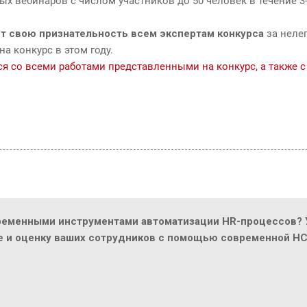
х вебинаров с числом участников до 50 человек в течение 3-
т свою признательность всем экспертам конкурса
за неле
а конкурс в этом году.
 со всеми работами представленными на конкурс, а также с
ременными инструментами автоматизации HR-процессов? У
ие и оценку ваших сотрудников с помощью современной H