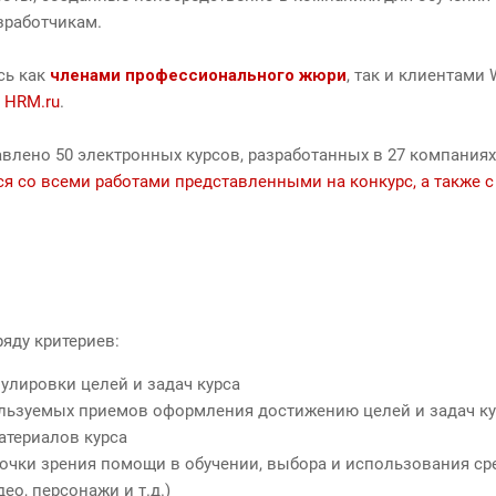
зработчикам.
сь как
членами профессионального жюри
, так и клиентами 
а
HRM.ru
.
влено 50 электронных курсов, разработанных в 27 компаниях
 со всеми работами представленными на конкурс, а также с
яду критериев:
улировки целей и задач курса
льзуемых приемов оформления достижению целей и задач ку
атериалов курса
точки зрения помощи в обучении, выбора и использования с
део, персонажи и т.д.)