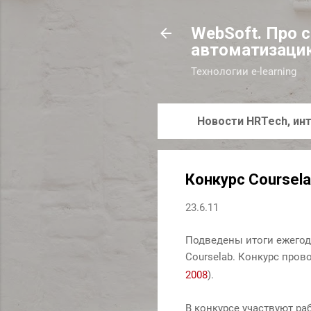
WebSoft. Про 
автоматизаци
Технологии e-learning
Новости HRTech, инт
Конкурс Coursel
23.6.11
Подведены итоги ежегод
Courselab. Конкурс пров
2008
).
В конкурсе участвуют ра