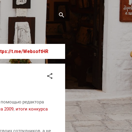
ttps://t.me/WebsoftHR
с помощью редактора
са 2009
,
итоги конкурса
своих сотрудников, а не