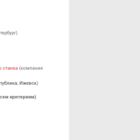
тербург)
о станка
(компания
публика
,
Ижевск
)
всем критериям)