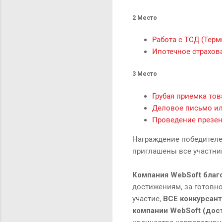
2 Место
Работа с ТСД (Тер
Ипотечное страхов
3 Место
Грубая приемка тов
Деловое письмо ил
Проведение презе
Награждение победителей
приглашены все участник
Компания WebSoft благ
достижениям, за готовно
участие,
ВСЕ конкурсант
компании WebSoft (дос