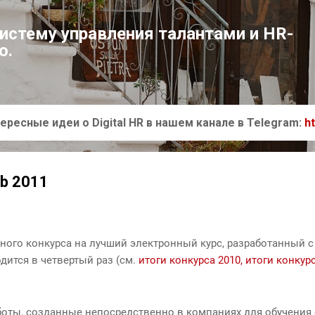
К основному контенту
систему управления талантами и HR-
ю.
ересные идеи о Digital HR в нашем канале в Telegram:
h
ab 2011
ного конкурса на лучший электронный курс, разработанный 
одится
в четвертый раз (см.
итоги конкурса 2010,
итоги конкур
боты, созданные непосредственно в компаниях для обучения 