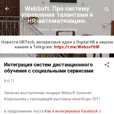
К основному контенту
WebSoft. Про систему
управления талантами и
HR-автоматизацию.
Технологии e-learning
Новости HRTech, интересные идеи о Digital HR в нашем
канале в Telegram:
https://t.me/WebsoftHR
Интеграция систем дистанционного
обучения с социальными сервисами
8.6.11
Записал выступление гендира Websoft Алексея
Королькова с проходящей выставки elearnExpo 2011
в продолжение поста
Как я интегрировал Facebook c