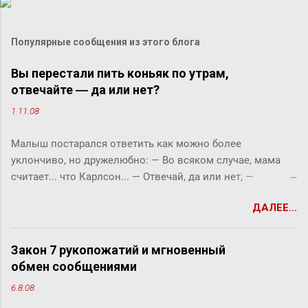
Популярные сообщения из этого блога
Вы перестали пить коньяк по утрам,
отвечайте ― да или нет?
1.11.08
Малыш постарался ответить как можно более
уклончиво, но дружелюбно: ― Во всяком случае, мама
считает... что Карлсон... ― Отвечай, да или нет, ―
прервала его фрекен Бок. ― Твоя мама сказала, что
ДАЛЕЕ...
Карлсон должен у нас обедать? ― Во всяком случае, она
хотела... ― снова попытался уйти от прямого ответа
Малыш, но фрекен Бок прервала его жестким окриком: ―
Закон 7 рукопожатий и мгновенный
Я сказала, отвечай ― да или нет! На простой вопрос
обмен сообщениями
всегда можно ответить «да» или «нет», по-моему, это не
6.8.08
трудно. ― Представь себе, трудно, ― вмешался Карлсон.