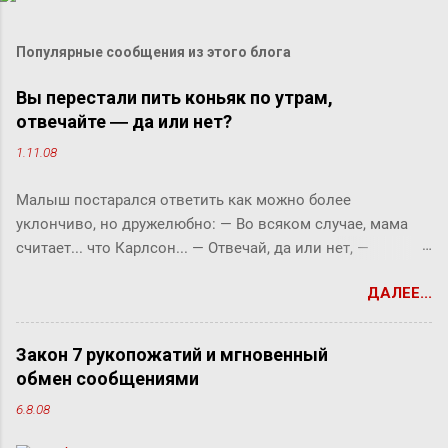
Популярные сообщения из этого блога
Вы перестали пить коньяк по утрам,
отвечайте ― да или нет?
1.11.08
Малыш постарался ответить как можно более
уклончиво, но дружелюбно: ― Во всяком случае, мама
считает... что Карлсон... ― Отвечай, да или нет, ―
прервала его фрекен Бок. ― Твоя мама сказала, что
ДАЛЕЕ...
Карлсон должен у нас обедать? ― Во всяком случае, она
хотела... ― снова попытался уйти от прямого ответа
Малыш, но фрекен Бок прервала его жестким окриком: ―
Закон 7 рукопожатий и мгновенный
Я сказала, отвечай ― да или нет! На простой вопрос
обмен сообщениями
всегда можно ответить «да» или «нет», по-моему, это не
6.8.08
трудно. ― Представь себе, трудно, ― вмешался Карлсон.
― Я сейчас задам тебе простой вопрос, и ты сама в этом