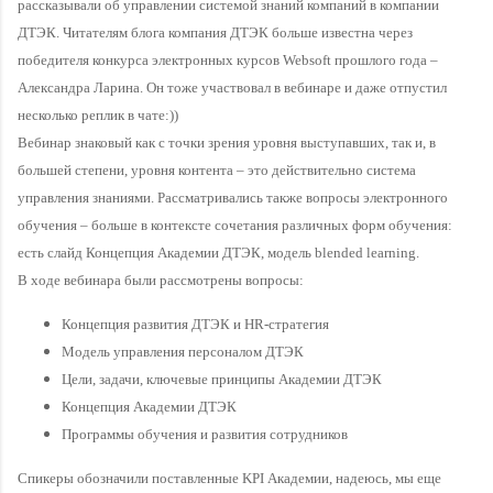
рассказывали об управлении системой знаний компаний в компании
ДТЭК. Читателям блога компания ДТЭК больше известна через
победителя конкурса электронных курсов Websoft прошлого года –
Александра Ларина. Он тоже участвовал в вебинаре и даже отпустил
несколько реплик в чате:))
Вебинар знаковый как с точки зрения уровня выступавших, так и, в
большей степени, уровня контента – это действительно система
управления знаниями. Рассматривались также вопросы электронного
обучения – больше в контексте сочетания различных форм обучения:
есть слайд Концепция Академии ДТЭК, модель blended learning.
В ходе вебинара были рассмотрены вопросы:
Концепция развития ДТЭК и HR-стратегия
Модель управления персоналом ДТЭК
Цели, задачи, ключевые принципы Академии ДТЭК
Концепция Академии ДТЭК
Программы обучения и развития сотрудников
Спикеры обозначили поставленные KPI Академии, надеюсь, мы еще