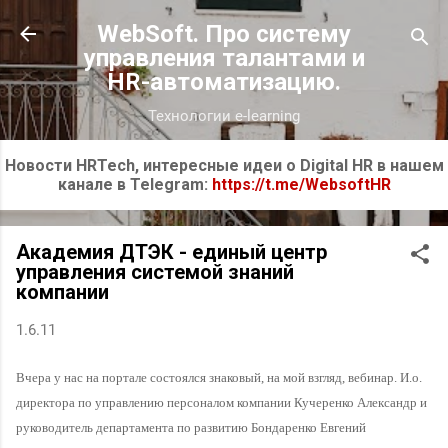
К основному контенту
WebSoft. Про систему
управления талантами и
HR-автоматизацию.
Технологии e-learning
Новости HRTech, интересные идеи о Digital HR в нашем
канале в Telegram:
https://t.me/WebsoftHR
Академия ДТЭК - единый центр
управления системой знаний
компании
1.6.11
Вчера у нас на портале состоялся знаковый, на мой взгляд, вебинар. И.о.
директора по управлению персоналом компании Кучеренко Александр и
руководитель департамента по развитию Бондаренко Евгений