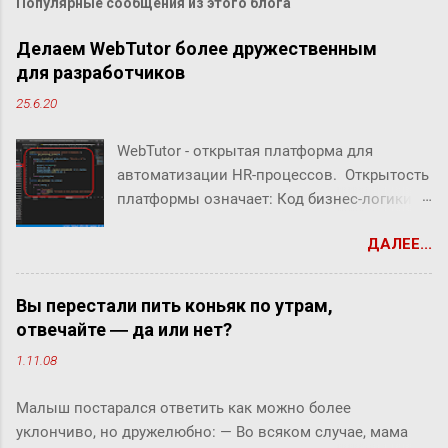
Популярные сообщения из этого блога
Делаем WebTutor более дружественным
для разработчиков
25.6.20
WebTutor - открытая платформа для
автоматизации HR-процессов. Открытость
платформы означает: Код бизнес-логики
системы открыт Можно создавать свой
ДАЛЕЕ...
собственный код Можно заменять/
дополнять/расширять бизнес-логику
системы В WebTutor можно создавать свои
Вы перестали пить коньяк по утрам,
инструменты автоматизации HR-
отвечайте ― да или нет?
процессов, оставаясь в рамках
1.11.08
«коробочного» продукта и не теряя
возможности обновлять версии и
Малыш постарался ответить как можно более
получать техническую поддержку вендора.
уклончиво, но дружелюбно: ― Во всяком случае, мама
В системе можно дорабатывать и