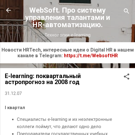
К основному контенту
WebSoft. Про систему
управления талантами и
HR-автоматизацию.
Технологии e-learning
Новости HRTech, интересные идеи о Digital HR в нашем
канале в Telegram:
https://t.me/WebsoftHR
E-learning: поквартальный
астропрогноз на 2008 год
31.12.07
I квартал
Специалисты e-learning и их неэлектронные
коллеги поймут, что делают одно дело
Преподаватели государственных учебных