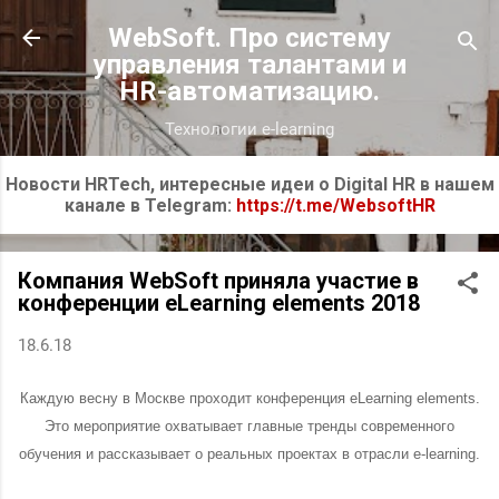
К основному контенту
WebSoft. Про систему
управления талантами и
HR-автоматизацию.
Технологии e-learning
Новости HRTech, интересные идеи о Digital HR в нашем
канале в Telegram:
https://t.me/WebsoftHR
Компания WebSoft приняла участие в
конференции eLearning elements 2018
18.6.18
Каждую весну в Москве проходит конференция eLearning elements.
Это мероприятие охватывает главные тренды современного
обучения и рассказывает о реальных проектах в отрасли e-learning.