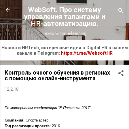
К основному контенту
WebSoft. Про систему
управления талантами и
HR-автоматизацию.
Технологии e-learning
Новости HRTech, интересные идеи о Digital HR в нашем
канале в Telegram:
https://t.me/WebsoftHR
Контроль очного обучения в регионах
с помощью онлайн-инструмента
12.2.18
По материалам конференции “Е-Практика 2017”
Компания:
 Спортмастер.
Год реализации проекта: 
2016