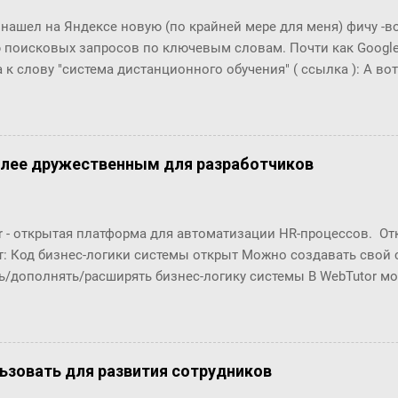
тает!! Мир и правда маленький!! Тем важнее технологии упра
 нашел на Яндексе новую (по крайней мере для меня) фичу -
уникации с экспертами, т.к. получается, что все богатства мир
 поисковых запросов по ключевым словам. Почти как Google T
ах от нас, нужно только их как-то найти... Информаци...
 к слову "система дистанционного обучения" ( ссылка ): А вот п
что это за загадочный всплекс интереса в конце 2006 года???
олее дружественным для разработчиков
r - открытая платформа для автоматизации HR-процессов. О
т: Код бизнес-логики системы открыт Можно создавать свой
ь/дополнять/расширять бизнес-логику системы В WebTutor м
енты автоматизации HR-процессов, оставаясь в рамках «коро
озможности обновлять версии и получать техническую поддер
орабатывать и разрабатывать "с нуля": Шаблоны (интерфейсы
в Настройки маршрутов согласований (Workflows) Автомати
ользовать для развития сотрудников
ческие отчёты ... Чтобы эти доработки были возможны, в пл