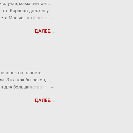
случае, мама считает...
, что Карлсон должен у
твета Малыш, но фрекен
опрос всегда можно
ДАЛЕЕ...
ся Карлсон. ― Я сейчас
ть коньяк по утрам,
т без чувств. Она хотела
торжеством. ― Повторяю
верил Малыш, которому
 человек на планете
. Этот как бы закон,
рен для большинства
торый продолжает
ДАЛЕЕ...
от закон ребята из
Messenger (180
06 года). Знакомыми
е. Окзалось, что средняя
 "рукопожатий". Закон