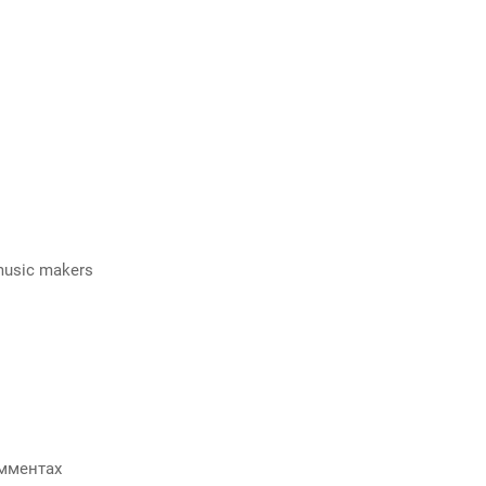
music makers
мментах