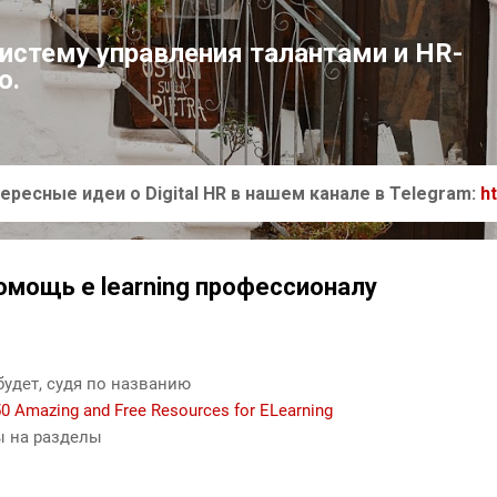
К основному контенту
систему управления талантами и HR-
ю.
ересные идеи о Digital HR в нашем канале в Telegram:
h
помощь e learning профессионалу
удет, судя по названию
0 Amazing and Free Resources for ELearning
ы на разделы