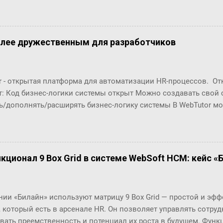
что это за загадочный всплекс интереса в конце 2006 года???
олее дружественным для разработчиков
r - открытая платформа для автоматизации HR-процессов. О
т: Код бизнес-логики системы открыт Можно создавать свой
ь/дополнять/расширять бизнес-логику системы В WebTutor м
енты автоматизации HR-процессов, оставаясь в рамках «коро
озможности обновлять версии и получать техническую поддер
орабатывать и разрабатывать "с нуля": Шаблоны (интерфейсы
в Настройки маршрутов согласований (Workflows) Автомати
кционал 9 Box Grid в системе WebSoft HCM: кейс «
ческие отчёты ... Чтобы эти доработки были возможны, в пл
енты разработки. С их помощью разработчики могут создава
ровать их в существующие процессы. Но, до последнего врем
нии «Билайн» используют матрицу 9 Box Grid — простой и эф
 особенно удобны разработчикам по двум основным причинам
, который есть в арсенале HR. Он позволяет управлять сотру
(шаблоны, процедуры, ...) и их код нужно было в п...
вать преемственность и потенциал их роста в будущем. Функц