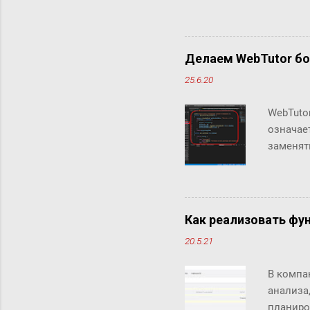
Кстати, 
Делаем WebTutor б
25.6.20
WebTuto
означае
заменят
инструм
теряя в
можно д
скрипто
Как реализовать фун
Аналити
20.5.21
инструм
интегри
В компа
были не
анализа
объекты 
планиро