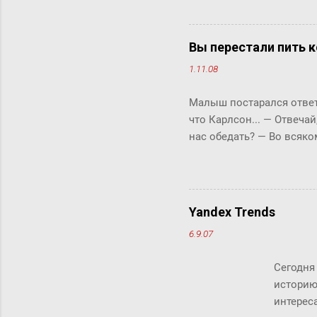
"сжи
Micr
милл
Вы перестали пить к
счит
1.11.08
дист
рабо
Малыш постарался ответи
комм
что Карлсон... ― Отвечай
клик
нас обедать? ― Во всяко
Бок прервала его жестки
ответить «да» или «нет»,
задам тебе простой вопро
отвечай ― да или нет? У 
Yandex Trends
что-то сказать, но не м
6.9.07
свой вопрос: ты переста
так хотелось помочь фрек
Сегодня
историю
интереса