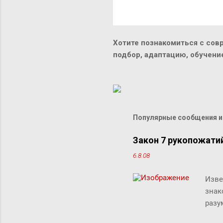
Хотите познакомиться с сов
подбор, адаптацию, обучен
Популярные сообщения из
Закон 7 рукопожати
6.8.08
Изве
знак
разу
люде