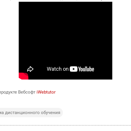
продукте Вебсофт
iWebtutor
ма дистанционного обучения