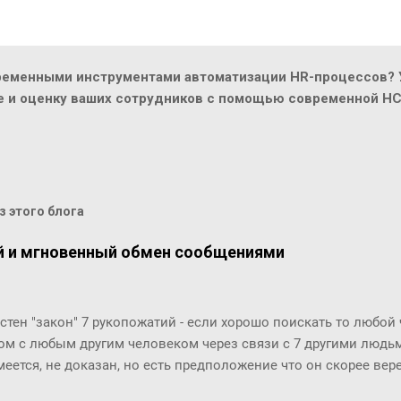
ременными инструментами автоматизации HR-процессов? У
ие и оценку ваших сотрудников с помощью современной H
 этого блога
й и мгновенный обмен сообщениями
стен "закон" 7 рукопожатий - если хорошо поискать то любой
ом с любым другим человеком через связи с 7 другими людьми
меется, не доказан, но есть предположение что он скорее ве
й. Закон вполне отражает концепцию "маленького мира", ко