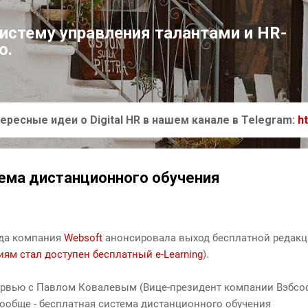
К основному контенту
систему управления талантами и HR-
ю.
ересные идеи о Digital HR в нашем канале в Telegram:
h
ема дистанционного обучения
ода компания
Websoft
анонсировала выход бесплатной редак
ям стал доступен бесплатный e-Learning
).
рвью с Павлом Ковалевым (Вице-президент компании Вэбсо
 вообще - бесплатная система дистанционного обучения