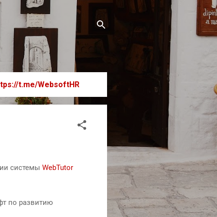
ttps://t.me/WebsoftHR
ции системы
WebTutor
фт по развитию