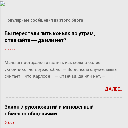
Популярные сообщения из этого блога
Вы перестали пить коньяк по утрам,
отвечайте ― да или нет?
1.11.08
Малыш постарался ответить как можно более
уклончиво, но дружелюбно: ― Во всяком случае, мама
считает... что Карлсон... ― Отвечай, да или нет, ―
прервала его фрекен Бок. ― Твоя мама сказала, что
ДАЛЕЕ...
Карлсон должен у нас обедать? ― Во всяком случае, она
хотела... ― снова попытался уйти от прямого ответа
Малыш, но фрекен Бок прервала его жестким окриком: ―
Закон 7 рукопожатий и мгновенный
Я сказала, отвечай ― да или нет! На простой вопрос
обмен сообщениями
всегда можно ответить «да» или «нет», по-моему, это не
6.8.08
трудно. ― Представь себе, трудно, ― вмешался Карлсон.