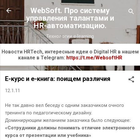
К основному контенту
WebSoft. Про систему
управления талантами и
HR-автоматизацию.
Технологии e-learning
Новости HRTech, интересные идеи о Digital HR в нашем
канале в Telegram:
https://t.me/WebsoftHR
Е-курс и е-книга: поищем различия
12.1.11
Не так давно вел беседу с одним заказчиком очного
тренинга по педагогическому дизайну.
Доминирующим желанием заказчика было следующее:
«Сотрудники должны понимать отличие электронного
курса от презентации или учебника»