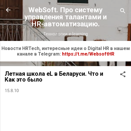
К основному контенту
WebSoft. Про систему
управления талантами и
HR-автоматизацию.
Технологии e-learning
Новости HRTech, интересные идеи о Digital HR в нашем
канале в Telegram:
https://t.me/WebsoftHR
Летная школа еL в Беларуси. Что и
Как это было
15.8.10