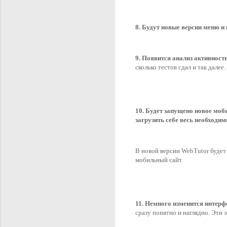
8. Будут новые версии меню и
9. Появится анализ активност
сколько тестов сдал и так дале
10.
Будет запущено новое моб
загрузить себе весь необходим
В новой версии WebTutor будет
мобильный сайт. 
11. Немного изменится интерф
сразу понятно и наглядно. Эти 