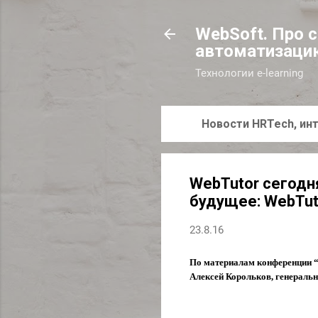
WebSoft. Про 
автоматизаци
Технологии e-learning
Новости HRTech, инт
WebTutor сегодня
будущее: WebTutor
23.8.16
По материалам конференции 
Алексей Корольков, генераль