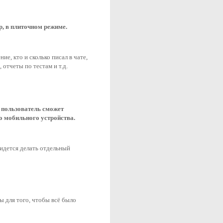
р, в плиточном режиме.
е, кто и сколько писал в чате, 
 отчеты по тестам и т.д.
 
пользователь cможет 
го мобильного устройства.
идется делать отдельный 
 для того, чтобы всё было 