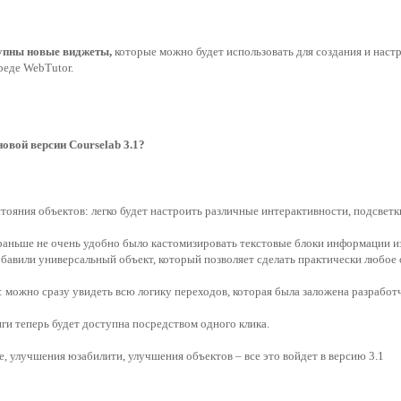
тупны новые виджеты, 
которые можно будет использовать для создания и настр
реде WebTutor.
овой версии Courselab 3.1?
ояния объектов: легко будет настроить различные интерактивности, подсветки 
раньше не очень удобно было кастомизировать текстовые блоки информации из
обавили универсальный объект, который позволяет сделать практически любое
 можно сразу увидеть всю логику переходов, которая была заложена разработ
ги теперь будет доступна посредством одного клика.
, улучшения юзабилити, улучшения объектов – все это войдет в версию 3.1