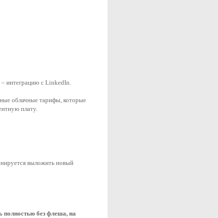
 – интеграцию с LinkedIn.
ные облачные тарифы, которые 
рентную плату.
анируется выложить новый 
ь полностью без флеша, на 