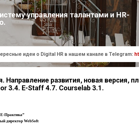
К основному контенту
систему управления талантами и HR-
ю.
ересные идеи о Digital HR в нашем канале в Telegram:
h
. Направление развития, новая версия, п
 3.4. Е-Staff 4.7. Courselab 3.1.
“Е-Практика”
ный директор WebSoft