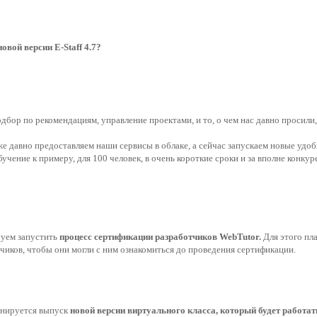
овой версии Е-Staff 4.7?
дбор по рекомендациям, управление проектами, и то, о чем нас давно просили,
 давно предоставляем наши сервисы в облаке, а сейчас запускаем новые удоб
бучение к примеру, для 100 человек, в очень короткие сроки и за вполне конку
уем запустить 
процесс сертификации разработчиков WebTutor. 
Для этого пл
чиков, чтобы они могли с ним ознакомиться до проведения сертификации.
анируется выпуск 
новой версии виртуального класса, который будет работат