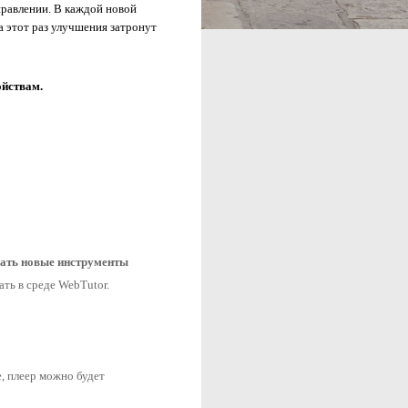
равлении. В каждой новой 
версии содержится от 50-ти до 100 улучшений. В сентябре 2016 г. запланирован выход версии WebTutor 3.4. На этот раз улучшения затронут 
йствам. 
вать новые инструменты 
ть в среде WebTutor.
 плеер можно будет 