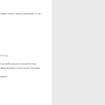
ойки своих визуализаций, если 
и т.д.
-за небольшого количества 
 оформление текстовых блоков.
чиком.