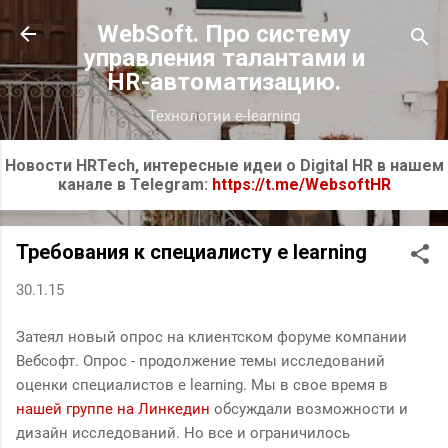
К основному контенту
WebSoft. Про систему
управления талантами и
HR-автоматизацию.
Технологии e-learning
Новости HRTech, интересные идеи о Digital HR в нашем
канале в Telegram:
https://t.me/WebsoftHR
Требования к специалисту e learning
30.1.15
Затеял новый опрос на клиентском форуме компании
Вебсофт. Опрос - продолжение темы исследований
оценки специалистов e learning. Мы в свое время в
нашей группе на Линкедин
обсуждали возможности и
дизайн исследований. Но все и ограничилось