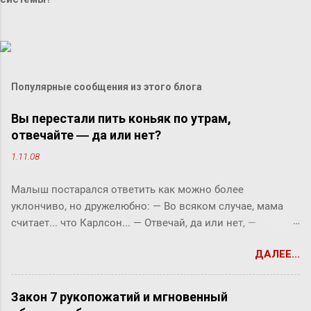
Популярные сообщения из этого блога
Вы перестали пить коньяк по утрам,
отвечайте ― да или нет?
1.11.08
Малыш постарался ответить как можно более
уклончиво, но дружелюбно: ― Во всяком случае, мама
считает... что Карлсон... ― Отвечай, да или нет, ―
прервала его фрекен Бок. ― Твоя мама сказала, что
ДАЛЕЕ...
Карлсон должен у нас обедать? ― Во всяком случае, она
хотела... ― снова попытался уйти от прямого ответа
Малыш, но фрекен Бок прервала его жестким окриком: ―
Закон 7 рукопожатий и мгновенный
Я сказала, отвечай ― да или нет! На простой вопрос