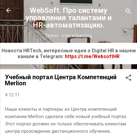
К основному контенту
WebSoft. Про систему
управления талантами и
HR-автоматизацию.
Технологии e-learning
Новости HRTech, интересные идеи о Digital HR в нашем
канале в Telegram:
https://t.me/WebsoftHR
Учебный портал Центра Компетенций
Merlion
4.12.11
Наши клиенты и партнеры из Центра компетенций
компании Merlion сделали себе новый учебный портал.
Этот портал должен не только обеспечивать клиентам
центра прохождение дистанционного обучения,