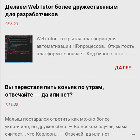
Делаем WebTutor более дружественным
для разработчиков
25.6.20
WebTutor - открытая платформа для
автоматизации HR-процессов. Открытость
платформы означает: Код бизнес-логики
системы открыт Можно создавать свой
ДАЛЕЕ...
собственный код Можно заменять/
дополнять/расширять бизнес-логику
системы В WebTutor можно создавать свои
Вы перестали пить коньяк по утрам,
инструменты автоматизации HR-
отвечайте ― да или нет?
процессов, оставаясь в рамках
1.11.08
«коробочного» продукта и не теряя
возможности обновлять версии и
Малыш постарался ответить как можно более
получать техническую поддержку вендора.
уклончиво, но дружелюбно: ― Во всяком случае, мама
В системе можно дорабатывать и
считает... что Карлсон... ― Отвечай, да или нет, ―
разрабатывать "с нуля": Шаблоны