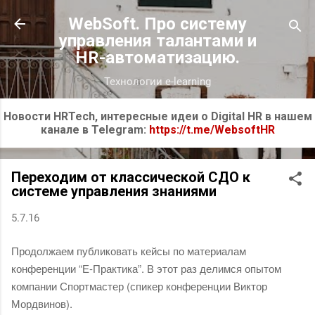
К основному контенту
WebSoft. Про систему
управления талантами и
HR-автоматизацию.
Технологии e-learning
Новости HRTech, интересные идеи о Digital HR в нашем
канале в Telegram:
https://t.me/WebsoftHR
Переходим от классической СДО к
системе управления знаниями
5.7.16
Продолжаем публиковать кейсы по материалам
конференции “Е-Практика”. В этот раз делимся опытом
компании Спортмастер (спикер конференции Виктор
Мордвинов).