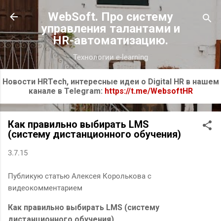
К основному контенту
WebSoft. Про систему
управления талантами и
HR-автоматизацию.
Технологии e-learning
Новости HRTech, интересные идеи о Digital HR в нашем
канале в Telegram:
https://t.me/WebsoftHR
Как правильно выбирать LMS
(систему дистанционного обучения)
3.7.15
Публикую статью Алексея Королькова с
видеокомментарием
Как правильно выбирать LMS (систему
дистанционного обучения)