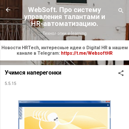
К основному контенту
WebSoft. Про систему
управления талантами и
HR-автоматизацию.
Технологии e-learning
Новости HRTech, интересные идеи о Digital HR в нашем
канале в Telegram:
https://t.me/WebsoftHR
Учимся наперегонки
5.5.15