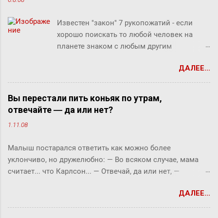
Известен "закон" 7 рукопожатий - если
хорошо поискать то любой человек на
планете знаком с любым другим
человеком через связи с 7 другими
ДАЛЕЕ...
людьми. Этот как бы закон, разумеется, не
доказан, но есть предположение что он
скорее верен для большинства людей.
Вы перестали пить коньяк по утрам,
Закон вполне отражает концепцию
отвечайте ― да или нет?
"маленького мира", который продолжает
1.11.08
"сжиматься" за счет технологий (интернет,
авиаперелеты и т.п.). Этот закон ребята из
Малыш постарался ответить как можно более
Microsofr Research решили проверить на
уклончиво, но дружелюбно: ― Во всяком случае, мама
пользователях Microsoft Messenger (180
считает... что Карлсон... ― Отвечай, да или нет, ―
миллионов) и базе из их 30 миллиардов
прервала его фрекен Бок. ― Твоя мама сказала, что
сообщений (начиная с 2006 года).
ДАЛЕЕ...
Карлсон должен у нас обедать? ― Во всяком случае, она
Знакомыми считали двух людей, хотя бы
хотела... ― снова попытался уйти от прямого ответа
раз обменявшихся сообщениями в чате.