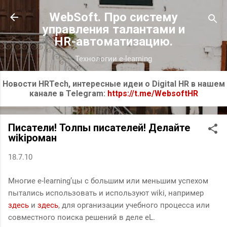
К основному контенту
WebSoft. Про систему
управления талантами и
HR-автоматизацию.
Технологии e-learning
Новости HRTech, интересные идеи о Digital HR в нашем
канале в Telegram:
https://t.me/WebsoftHR
Писатели! Толпы писателей! Делайте
wikiроман
18.7.10
Многие e-learning’цы с большим или меньшим успехом
пытались использовать и используют wiki, например
здесь
и
здесь
, для организации учебного процесса или
совместного поиска решений в деле eL.