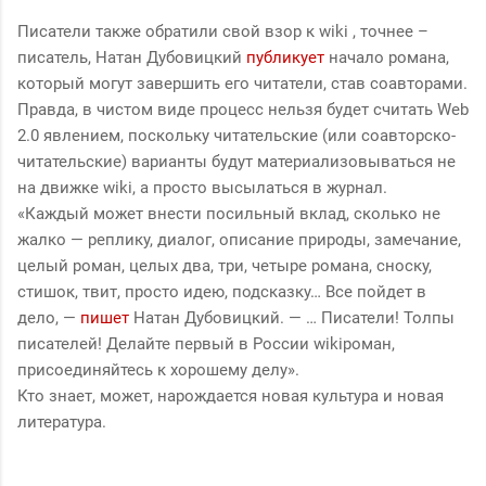
Писатели также обратили свой взор к wiki , точнее –
писатель, Натан Дубовицкий
публикует
начало романа,
который могут завершить его читатели, став соавторами.
Правда, в чистом виде процесс нельзя будет считать Web
2.0 явлением, поскольку читательские (или соавторско-
читательские) варианты будут материализовываться не
на движке wiki, а просто высылаться в журнал.
«Каждый может внести посильный вклад, сколько не
жалко — реплику, диалог, описание природы, замечание,
целый роман, целых два, три, четыре романа, сноску,
стишок, твит, просто идею, подсказку… Все пойдет в
дело, —
пишет
Натан Дубовицкий. — … Писатели! Толпы
писателей! Делайте первый в России wikiроман,
присоединяйтесь к хорошему делу».
Кто знает, может, нарождается новая культура и новая
литература.