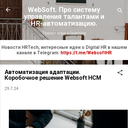
К основному контенту
WebSoft. Про систему
управления талантами и
HR-автоматизацию.
Технологии e-learning
Новости HRTech, интересные идеи о Digital HR в нашем
канале в Telegram:
https://t.me/WebsoftHR
Автоматизация адаптации.
Коробочное решение Websoft HCM
29.7.24