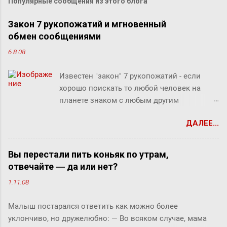
Популярные сообщения из этого блога
Закон 7 рукопожатий и мгновенный
обмен сообщениями
6.8.08
Известен "закон" 7 рукопожатий - если
хорошо поискать то любой человек на
планете знаком с любым другим
человеком через связи с 7 другими
ДАЛЕЕ...
людьми. Этот как бы закон, разумеется, не
доказан, но есть предположение что он
скорее верен для большинства людей.
Вы перестали пить коньяк по утрам,
Закон вполне отражает концепцию
отвечайте ― да или нет?
"маленького мира", который продолжает
1.11.08
"сжиматься" за счет технологий (интернет,
авиаперелеты и т.п.). Этот закон ребята из
Малыш постарался ответить как можно более
Microsofr Research решили проверить на
уклончиво, но дружелюбно: ― Во всяком случае, мама
пользователях Microsoft Messenger (180