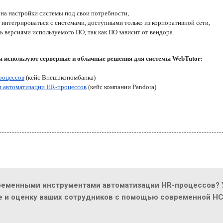
на настройки системы под свои потребности, 
интегрироваться с системами, доступными только из корпоративной сети, 
 версиями используемого ПО, так как ПО зависит от вендора.
ы используют серверные и облачные решения для системы WebTutor:
роцессов
 (кейс Внешэкономбанка)
я автоматизации HR-процессов
 (кейс компании Pandora)
ременными инструментами автоматизации HR-процессов? У
ие и оценку ваших сотрудников с помощью современной H