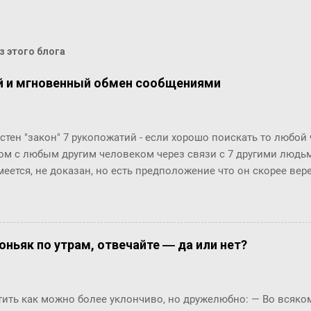
 этого блога
й и мгновенный обмен сообщениями
стен "закон" 7 рукопожатий - если хорошо поискать то любой
ом с любым другим человеком через связи с 7 другими людьми
меется, не доказан, но есть предположение что он скорее ве
й. Закон вполне отражает концепцию "маленького мира", ко
маться" за счет технологий (интернет, авиаперелеты и т.п.). Эт
osofr Research решили проверить на пользователях Microsoft 
ионов) и базе из их 30 миллиардов сообщений (начиная с 20
оньяк по утрам, отвечайте ― да или нет?
али двух людей, хотя бы раз обменявшихся сообщениями в чат
анция между двумя произвольными пользователями равна 6.6
тает!! Мир и правда маленький!! Тем важнее технологии упра
ть как можно более уклончиво, но дружелюбно: ― Во всяком 
уникации с экспертами, т.к. получается, что все богатства мир