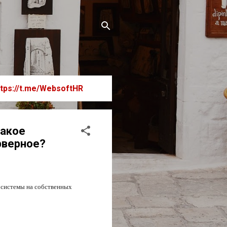
ttps://t.me/WebsoftHR
Какое
рверное?
 системы на собственных 