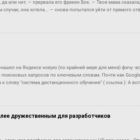
, да или нет, ― прервала его фрекен Бок. ― Твоя мама сказала
ах от нас, нужно только их как-то найти... Информаци...
м случае, она хотела... ― снова попытался уйти от прямого о
м окриком: ― Я сказала, отвечай ― да или нет! На простой в
 по-моему, это не трудно. ― Представь себе, трудно, ― вмешал
с, и ты сама в этом убедишься. Вот, слушай! Ты перестала пи
фрекен Бок перехватило дыхание, казалось, она вот-вот упаде
огла вымолвить ни слова. ― Ну вот вам, ― сказал Карлсон с 
ла пить коньяк по утрам? ― Да, да, конечно, ― убежденно за
ен Бок. Но тут она совсем озверела....
 нашел на Яндексе новую (по крайней мере для меня) фичу -
 поисковых запросов по ключевым словам. Почти как Google T
 к слову "система дистанционного обучения" ( ссылка ): А вот п
что это за загадочный всплекс интереса в конце 2006 года???
олее дружественным для разработчиков