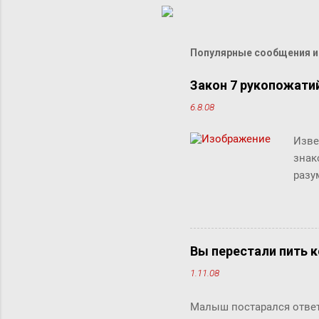
Популярные сообщения из
Закон 7 рукопожати
6.8.08
Изве
знак
разу
люде
"сжи
Micr
милл
Вы перестали пить к
счит
1.11.08
дист
рабо
Малыш постарался ответи
комм