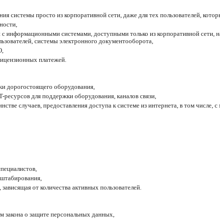
ия системы просто из корпоративной сети, даже для тех пользователей, котор
ности,
 с информационными системами, доступными только из корпоративной сети, на
льзователей, системы электронного документооборота,
, 
лицензионных платежей. 
и дорогостоящего оборудования, 
-ресурсов для поддержки оборудования, каналов связи,
нстве случаев, предоставления доступа к системе из интернета, в том числе, с
 
специалистов, 
сштабирования, 
, зависящая от количества активных пользователей.
м закона о защите персональных данных, 