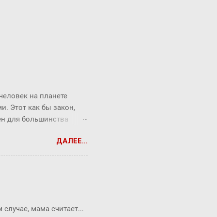
 человек на планете
. Этот как бы закон,
рен для большинства
торый продолжает
ДАЛЕЕ...
от закон ребята из
Messenger (180
06 года). Знакомыми
е. Окзалось, что средняя
 "рукопожатий". Закон
вления знаниями и
случае, мама считает...
а (знания) всего в 6