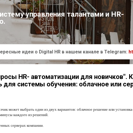
К основному контенту
систему управления талантами и HR-
ю.
ересные идеи о Digital HR в нашем канале в Telegram:
h
просы HR- автоматизации для новичков". 
 для системы обучения: облачное или се
азчик может выбрать один из двух вариантов: облачное решение или установка
 минусы каждого из решений.
венных серверах компании.