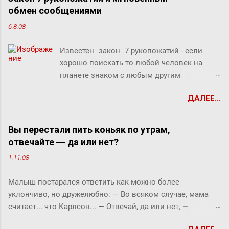
обмен сообщениями
6.8.08
Известен "закон" 7 рукопожатий - если
хорошо поискать то любой человек на
планете знаком с любым другим
человеком через связи с 7 другими
ДАЛЕЕ...
людьми. Этот как бы закон, разумеется, не
доказан, но есть предположение что он
скорее верен для большинства людей.
Вы перестали пить коньяк по утрам,
Закон вполне отражает концепцию
отвечайте ― да или нет?
"маленького мира", который продолжает
1.11.08
"сжиматься" за счет технологий (интернет,
авиаперелеты и т.п.). Этот закон ребята из
Малыш постарался ответить как можно более
Microsofr Research решили проверить на
уклончиво, но дружелюбно: ― Во всяком случае, мама
пользователях Microsoft Messenger (180
считает... что Карлсон... ― Отвечай, да или нет, ―
миллионов) и базе из их 30 миллиардов
прервала его фрекен Бок. ― Твоя мама сказала, что
сообщений (начиная с 2006 года).