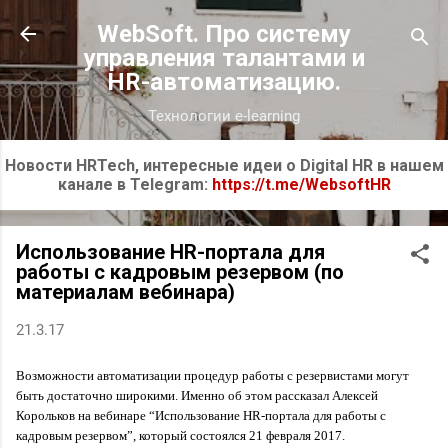
К основному контенту
WebSoft. Про систему
управления талантами и
HR-автоматизацию.
Технологии e-learning
Новости HRTech, интересные идеи о Digital HR в нашем
канале в Telegram:
https://t.me/WebsoftHR
Использование HR-портала для
работы с кадровым резервом (по
материалам вебинара)
21.3.17
Возможности автоматизации процедур работы с резервистами могут 
быть достаточно широкими. Именно об этом рассказал Алексей 
Корольков на вебинаре “Использование HR-портала для работы с 
кадровым резервом”, который состоялся 21 февраля 2017.