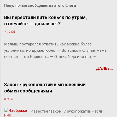
Популярные сообщения из этого блога
Вы перестали пить коньяк по утрам,
отвечайте ― да или нет?
1.11.08
Малыш постарался ответить как можно более
уклончиво, но дружелюбно: ― Во всяком случае, мама
считает... что Карлсон... ― Отвечай, да или нет, ―
прервала его фрекен Бок. ― Твоя мама сказала, что
ДАЛЕЕ...
Карлсон должен у нас обедать? ― Во всяком случае, она
хотела... ― снова попытался уйти от прямого ответа
Малыш, но фрекен Бок прервала его жестким окриком: ―
Закон 7 рукопожатий и мгновенный
Я сказала, отвечай ― да или нет! На простой вопрос
обмен сообщениями
всегда можно ответить «да» или «нет», по-моему, это не
6.8.08
трудно. ― Представь себе, трудно, ― вмешался Карлсон.
― Я сейчас задам тебе простой вопрос, и ты сама в этом
Известен "закон" 7 рукопожатий - если
убедишься. Вот, слушай! Ты перестала пить коньяк по