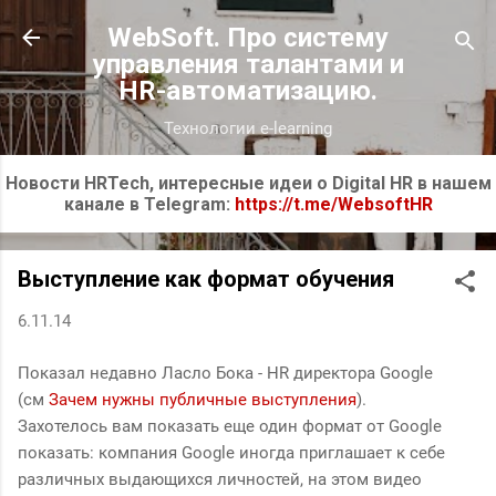
К основному контенту
WebSoft. Про систему
управления талантами и
HR-автоматизацию.
Технологии e-learning
Новости HRTech, интересные идеи о Digital HR в нашем
канале в Telegram:
https://t.me/WebsoftHR
Выступление как формат обучения
6.11.14
Показал недавно Ласло Бока - HR директора Google
(см
Зачем нужны публичные выступления
).
Захотелось вам показать еще один формат от Google
показать: компания Google иногда приглашает к себе
различных выдающихся личностей, на этом видео