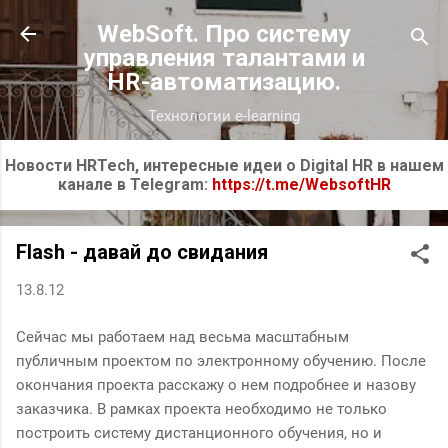
К основному контенту
WebSoft. Про систему
управления талантами и
HR-автоматизацию.
Технологии e-learning
Новости HRTech, интересные идеи о Digital HR в нашем
канале в Telegram:
https://t.me/WebsoftHR
Flash - давай до свидания
13.8.12
Сейчас мы работаем над весьма масштабным
публичным проектом по электронному обучению. После
окончания проекта расскажу о нем подробнее и назову
заказчика. В рамках проекта необходимо не только
построить систему дистанционного обучения, но и