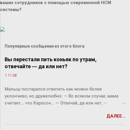
ваших сотрудников с помощью современной HCM
системы?
Популярные сообщения из этого блога
Вы перестали пить коньяк по утрам,
отвечайте ― да или нет?
1.11.08
Малыш постарался ответить как можно более
уклончиво, но дружелюбно: ― Во всяком случае, мама
считает... что Карлсон... ― Отвечай, да или нет, ―
прервала его фрекен Бок. ― Твоя мама сказала, что
ДАЛЕЕ...
Карлсон должен у нас обедать? ― Во всяком случае, она
хотела... ― снова попытался уйти от прямого ответа