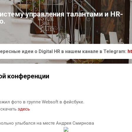
К основному контенту
систему управления талантами и HR-
ю.
ересные идеи о Digital HR в нашем канале в Telegram:
h
ой конференции
жил фото в группе Websoft в фейсбуке.
 скачать
здесь
вольно улыбался на месте Андрея Смирнова