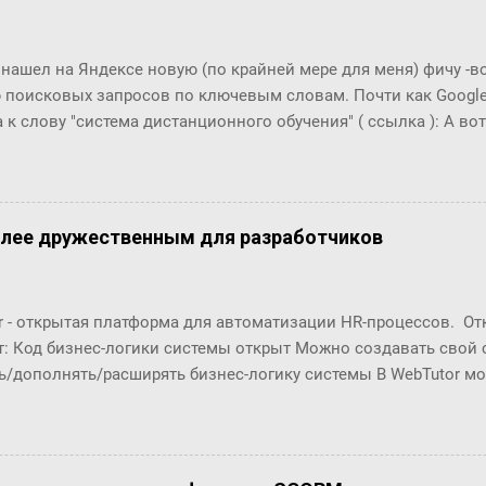
ла пить коньяк по утрам? ― Да, да, конечно, ― убежденно за
ен Бок. Но тут она совсем озверела....
 нашел на Яндексе новую (по крайней мере для меня) фичу -
 поисковых запросов по ключевым словам. Почти как Google T
 к слову "система дистанционного обучения" ( ссылка ): А вот п
что это за загадочный всплекс интереса в конце 2006 года???
олее дружественным для разработчиков
r - открытая платформа для автоматизации HR-процессов. О
т: Код бизнес-логики системы открыт Можно создавать свой
ь/дополнять/расширять бизнес-логику системы В WebTutor м
енты автоматизации HR-процессов, оставаясь в рамках «коро
озможности обновлять версии и получать техническую поддер
орабатывать и разрабатывать "с нуля": Шаблоны (интерфейсы
в Настройки маршрутов согласований (Workflows) Автомати