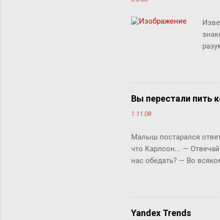
Изве
знак
разу
люде
"сжи
Micr
милл
Вы перестали пить к
счит
1.11.08
дист
рабо
Малыш постарался ответи
комм
что Карлсон... ― Отвечай
клик
нас обедать? ― Во всяко
Бок прервала его жестки
ответить «да» или «нет»,
задам тебе простой вопро
отвечай ― да или нет? У 
Yandex Trends
что-то сказать, но не м